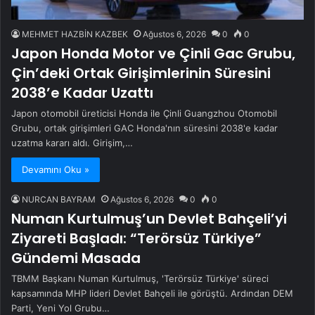
MEHMET HAZBİN KAZBEK
Ağustos 6, 2026
0
0
Japon Honda Motor ve Çinli Gac Grubu,
Çin’deki Ortak Girişimlerinin Süresini
2038’e Kadar Uzattı
Japon otomobil üreticisi Honda ile Çinli Guangzhou Otomobil
Grubu, ortak girişimleri GAC Honda'nın süresini 2038'e kadar
uzatma kararı aldı. Girişim,…
Devamını Oku »
NURCAN BAYRAM
Ağustos 6, 2026
0
0
Numan Kurtulmuş’un Devlet Bahçeli’yi
Ziyareti Başladı: “Terörsüz Türkiye”
Gündemi Masada
TBMM Başkanı Numan Kurtulmuş, 'Terörsüz Türkiye' süreci
kapsamında MHP lideri Devlet Bahçeli ile görüştü. Ardından DEM
Parti, Yeni Yol Grubu…