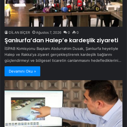
DİLAN BİÇER
Ağustos 7, 2026
0
0
Şanlıurfa’dan Halep’e kardeşlik ziyareti
İSİPAB Komisyonu Başkanı Abdurrahim Dusak, Şanlıurfa heyetiyle
Halep ve Rakka'ya ziyaret gerçekleştirerek kardeşlik bağlarını
güçlendirmeyi ve bölgesel ticaretin canlanmasını hedeflediklerini…
Devamını Oku »