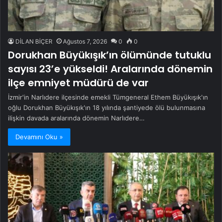
DİLAN BİÇER
Ağustos 7, 2026
0
0
Dorukhan Büyükışık’ın ölümünde tutuklu
sayısı 23’e yükseldi! Aralarında dönemin
ilçe emniyet müdürü de var
İzmir'in Narlıdere ilçesinde emekli Tümgeneral Ethem Büyükışık'ın
oğlu Dorukhan Büyükışık'ın 18 yılında şantiyede ölü bulunmasına
ilişkin davada aralarında dönemin Narlıdere…
Devamını Oku »