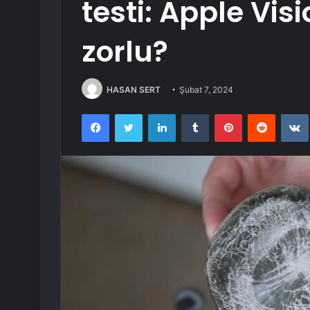
testi: Apple Vis
zorlu?
HASAN SERT
Şubat 7, 2024
Facebook
Twitter
LinkedIn
Tumblr
Pinterest
Reddit