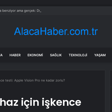
 benziyor ama gerçek: Dünyanın en küçük atı seçildi
FA
HABER
EKONOMI
SAĞLIK
TEKNOLOJI
YAŞAM
ence testi: Apple Vision Pro ne kadar zorlu?
ihaz için işkence