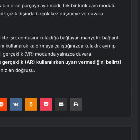
binlerce parçaya ayrılmadı, tek bir kırık cam modülü
çük çizik dışında birçok kez düşmeye ve duvara
elikle ışık contasını kulaklığa bağlayan manyetik bağlantı
ı kullanarak kaldırmaya çalıştığınızda kulaklık ayrılıp
nal gerçeklik (VR) modunda yalnızca duvara
ış gerçeklik (AR) kullanılırken uyarı vermediğini belirtti
eniz en doğrusu.
erest
Reddit
VKontakte
Odnoklassniki
Pocket
E-Posta ile paylaş
Yazdır