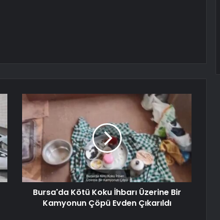
Bursa'da Kötü Koku İhbarı Üzerine Bir
Kamyonun Çöpü Evden Çıkarıldı