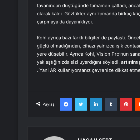
tavanından düştüğünde tamamen çatladı, ancak 
olarak kaldı. Gözlükler aynı zamanda birkaç kü
çarpmaya da dayanıklıydı.
Kohl ayrıca bazı farklı bilgiler de paylaştı. Önc
güçlü olmadığından, cihazı yalnızca ışık contasın
yere düşebilir. Ayrıca Kohl, Vision Pro’nun sa
yaklaştığınızda sizi uyardığını söyledi.
artırılm
. Yani AR kullanıyorsanız çevrenize dikkat etm
Facebook
Twitter
LinkedIn
Tumblr
Pint
Paylaş