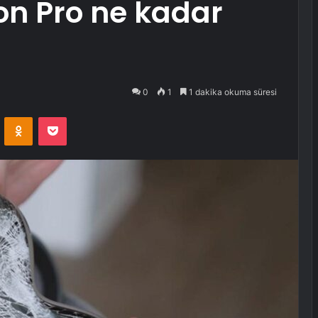
ion Pro ne kadar
0
1
1 dakika okuma süresi
VKontakte
Odnoklassniki
Pocket