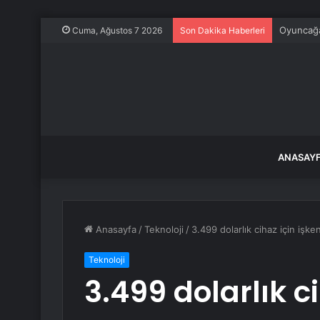
Oyuncağa
Cuma, Ağustos 7 2026
Son Dakika Haberleri
ANASAY
Anasayfa
/
Teknoloji
/
3.499 dolarlık cihaz için işk
Teknoloji
3.499 dolarlık c