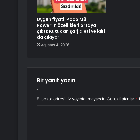
Uygun fiyatlı Poco M8
Power’ın özellikleri ortaya
çıktı: Kutudan şarj aleti ve kılıf
da çıkıyor!
Ağustos 4, 2026
Bir yanıt yazın
E-posta adresiniz yayınlanmayacak.
Gerekli alanlar
*
i
Y
o
r
u