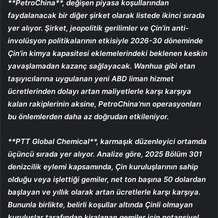
**
PetroChina
**, değişen piyasa koşullarından
faydalanacak bir diğer şirket olarak listede ikinci sırada
yer alıyor. Şirket, jeopolitik gerilimler ve Çin’in anti-
involüsyon politikalarının etkisiyle 2026-30 döneminde
Çin’in kimya kapasitesi eklemelerindeki beklenen keskin
yavaşlamadan kazanç sağlayacak. Wanhua gibi etan
taşıyıcılarına uygulanan yeni ABD liman hizmet
ücretlerinden dolayı artan maliyetlerle karşı karşıya
kalan rakiplerinin aksine, PetroChina’nın operasyonları
bu önlemlerden daha az doğrudan etkileniyor.
**
PTT Global Chemical
**, karmaşık düzenleyici ortamda
üçüncü sırada yer alıyor. Analize göre, 2025 Bölüm 301
denizcilik eylemi kapsamında, Çin kuruluşlarının sahip
olduğu veya işlettiği gemiler, net ton başına 50 dolardan
başlayan ve yıllık olarak artan ücretlerle karşı karşıya.
Bununla birlikte, belirli koşullar altında Çinli olmayan
kuruluşlar tarafından kiralanan gemiler için potansiyel