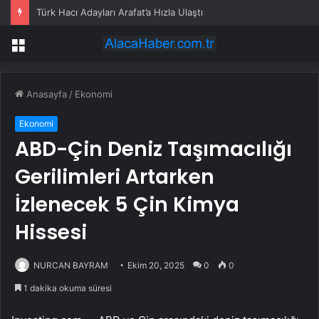
Türk Hacı Adayları Arafat’a Hızla Ulaştı
Menü
Anasayfa
/
Ekonomi
Ekonomi
ABD-Çin Deniz Taşımacılığı
Gerilimleri Artarken
İzlenecek 5 Çin Kimya
Hissesi
NURCAN BAYRAM
Ekim 20, 2025
0
0
1 dakika okuma süresi