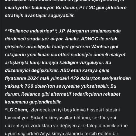
muafiyetler bulunuyor. Bu durum, PTTGC gibi şirketlere
stratejik avantajlar sağlayabilir.
**
Reliance Industries
**, J.P. Morgan’ın sıralamasında
dördüncü sırada yer alıyor. Analiz, ADNOC ile ortak
girişimler aracılığıyla faaliyet gösteren Wanhua gibi
rakiplerin yeni liman ücretleri nedeniyle önemli maliyet
artışlarıyla karşı karşıya kaldığını vurguluyor. Bu
düzenleyici değişiklikler, ABD etan karaya çıkış
fiyatlarını 2024 mali yılındaki 479 dolar/ton seviyesinden
yaklaşık 768 dolar/ton seviyesine yükseltebilir. Bu
durum, Reliance gibi alternatif tedarikçilerin rekabet
konumunu güçlendirebilir.
*
LG Chem
, izlenecek en iyi beş kimya hissesi listesini
tamamlıyor. Şirketin kimyasallar bölümü, sektör yeni
düzenleyici zorluklara ve değişen arz-talep dinamiklerine
uyum sağlarken Asya kimya alanında tercih edilen bir