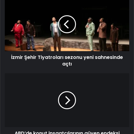
İzmir Şehir Tiyatroları sezonu yeni sahnesinde
açtı
ABD’de konut inşaatçılarının güven endeksi