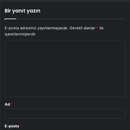
Bir yanıt yazın
E-posta adresiniz yayınlanmayacak.
Gerekli alanlar
*
ile
işaretlenmişlerdir
Y
o
r
u
m
*
Ad
*
E-posta
*