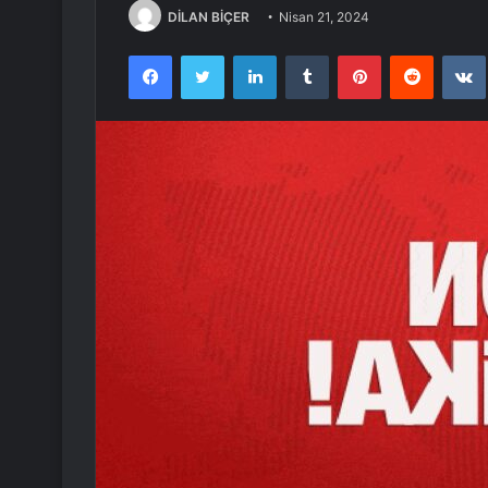
DİLAN BİÇER
Nisan 21, 2024
Facebook
Twitter
LinkedIn
Tumblr
Pinterest
Reddit