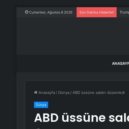
Trump
Cumartesi, Ağustos 8 2026
Son Dakika Haberleri
ANASAY
Anasayfa
/
Dünya
/
ABD üssüne saldırı düzenledi
Dünya
ABD üssüne sald