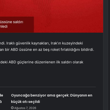
i. Iraklı güvenlik kaynakları, Irak’ın kuzeyindeki
bir ABD üssüne en az beş roket fırlatıldığını bildirdi.
edeki ABD güçlerine düzenlenen ilk saldırı olarak
de
Oyuncağa benziyor ama gerçek: Dünyanın en
â
küçük atı seçildi
Ağustos 7, 2026