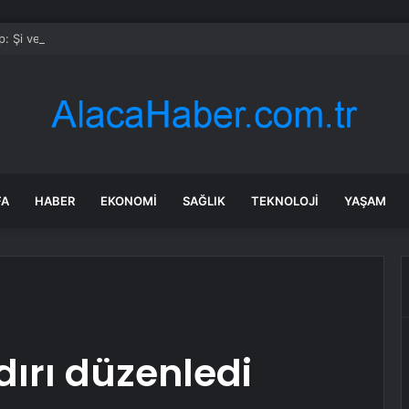
: Şi ve Putin İran’a silah satmayacaklarını söyledi
FA
HABER
EKONOMI
SAĞLIK
TEKNOLOJI
YAŞAM
ırı düzenledi