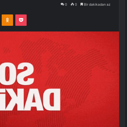
0
0
Bir dakikadan az
VKontakte
Odnoklassniki
Pocket