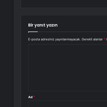
Bir yanıt yazın
E-posta adresiniz yayınlanmayacak.
Gerekli alanlar
*
i
Y
o
r
u
m
*
Ad
*