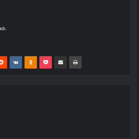
adı.
erest
Reddit
VKontakte
Odnoklassniki
Pocket
E-Posta ile paylaş
Yazdır