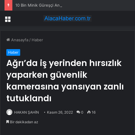
10 Bin Minik Güreşçi Ankara’da Mindere Çıktı
Menü
Anasayfa
/
Haber
Haber
Ağrı’da iş yerinden hırsızlık
yaparken güvenlik
kamerasına yansıyan zanlı
tutuklandı
HAKAN ŞAHİN
Kasım 26, 2022
0
16
Bir dakikadan az