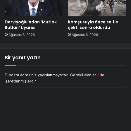
Dervişoğlu’ndan ‘Mutlak
Komşusuyla önce selfie
Butlan’ Uyarısı
çekti sonra öldürdü
Ağustos 6, 2026
Ağustos 6, 2026
Bir yanıt yazın
E-posta adresiniz yayınlanmayacak.
Gerekli alanlar
*
ile
işaretlenmişlerdir
Y
o
r
u
m