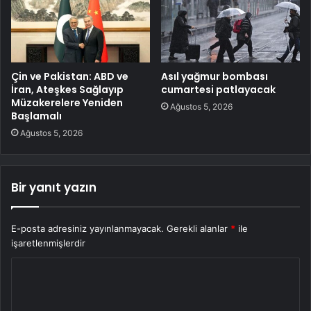
Çin ve Pakistan: ABD ve
Asıl yağmur bombası
İran, Ateşkes Sağlayıp
cumartesi patlayacak
Müzakerelere Yeniden
Ağustos 5, 2026
Başlamalı
Ağustos 5, 2026
Bir yanıt yazın
E-posta adresiniz yayınlanmayacak.
Gerekli alanlar
*
ile
işaretlenmişlerdir
Y
o
r