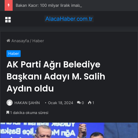
Bakan Kacır: 100 milyar liralık imalat sanayi finansmanı
Menü
Anasayfa
/
Haber
Haber
AK Parti Ağrı Belediye
Başkanı Adayı M. Salih
Aydın oldu
HAKAN ŞAHİN
Ocak 18, 2024
0
1
1 dakika okuma süresi