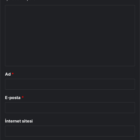
Y
o
r
u
m
*
Ad
*
E-posta
*
İnternet sitesi