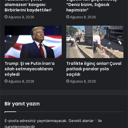
alamazsın’ kavgası:
“Deniz bizim, Sığacık
Birbirlerini kaydettiler!
hepimizin”
Ağustos 8, 2026
Ağustos 8, 2026
Trump: Şi ve Putin İran’a
Trafikte ilginç anlar! Çuval
silah satmayacaklarını
patladı paralar yola
söyledi
saçıldı
Ağustos 8, 2026
Ağustos 8, 2026
Bir yanıt yazın
E-posta adresiniz yayınlanmayacak.
Gerekli alanlar
*
ile
işaretlenmişlerdir