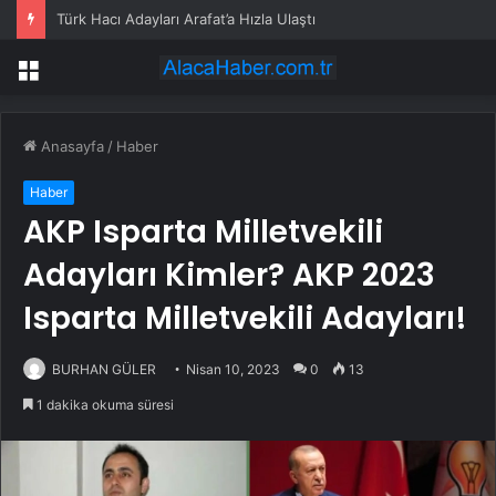
Türk Hacı Adayları Arafat’a Hızla Ulaştı
Menü
Anasayfa
/
Haber
Haber
AKP Isparta Milletvekili
Adayları Kimler? AKP 2023
Isparta Milletvekili Adayları!
BURHAN GÜLER
Nisan 10, 2023
0
13
1 dakika okuma süresi