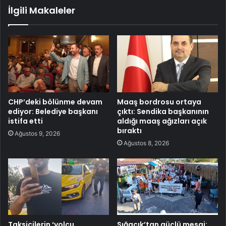
İlgili Makaleler
CHP’deki bölünme devam
Maaş bordrosu ortaya
ediyor: Belediye başkanı
çıktı: Sendika başkanının
istifa etti
aldığı maaş ağızları açık
bıraktı
Ağustos 9, 2026
Ağustos 8, 2026
Taksicilerin ‘yolcu
Sığacık’tan güçlü mesaj: