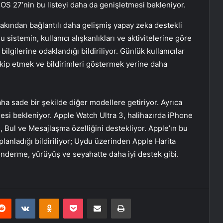
chOS 27’nin bu listeyi daha da genişletmesi bekleniyor.
yakından bağlantılı daha gelişmiş yapay zeka destekli
 sistemin, kullanıcı alışkanlıkları ve aktivitelerine göre
bilgilerine odaklandığı bildiriliyor. Günlük kullanıcılar
akip etmek ve bildirimleri göstermek yerine daha
ha sade bir şekilde diğer modellere getiriyor. Ayrıca
esi bekleniyor. Apple Watch Ultra 3, halihazırda iPhone
 Bul ve Mesajlaşma özelliğini destekliyor. Apple’ın bu
planladığı bildiriliyor; Uydu üzerinden Apple Harita
önderme, yürüyüş ve seyahatte daha iyi destek gibi.
erest
Reddit
VKontakte
Odnoklassniki
Pocket
E-Posta ile paylaş
Yazdır