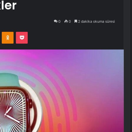
ler
0
0
2 dakika okuma süresi
VKontakte
Odnoklassniki
Pocket