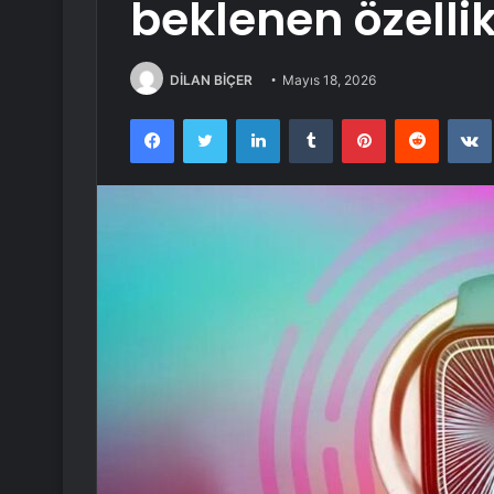
beklenen özellik
DİLAN BİÇER
Mayıs 18, 2026
Facebook
Twitter
LinkedIn
Tumblr
Pinterest
Reddit