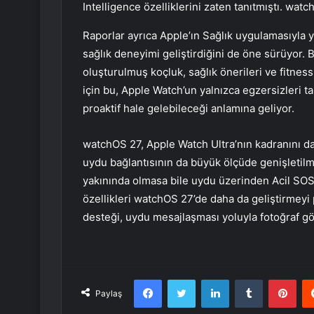
Intelligence özelliklerini zaten tanıtmıştı. wat
Raporlar ayrıca Apple’ın Sağlık uygulamasıyla 
sağlık deneyimi geliştirdiğini de öne sürüyor. Bu
oluşturulmuş koçluk, sağlık önerileri ve fitness 
için bu, Apple Watch’un yalnızca egzersizleri t
proaktif hale gelebileceği anlamına geliyor.
watchOS 27, Apple Watch Ultra’nın kadranını da
uydu bağlantısının da büyük ölçüde genişletilm
yakınında olmasa bile uydu üzerinden Acil SOS,
özellikleri watchOS 27’de daha da geliştirmeyi 
desteği, uydu mesajlaşması yoluyla fotoğraf g
Facebook
Twitter
LinkedIn
Tumblr
Pint
Paylaş