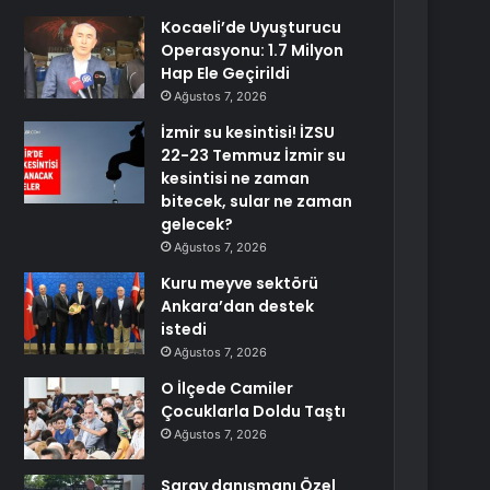
Kocaeli’de Uyuşturucu
Operasyonu: 1.7 Milyon
Hap Ele Geçirildi
Ağustos 7, 2026
İzmir su kesintisi! İZSU
22-23 Temmuz İzmir su
kesintisi ne zaman
bitecek, sular ne zaman
gelecek?
Ağustos 7, 2026
Kuru meyve sektörü
Ankara’dan destek
istedi
Ağustos 7, 2026
O İlçede Camiler
Çocuklarla Doldu Taştı
Ağustos 7, 2026
Saray danışmanı Özel