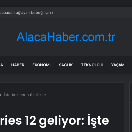
 babadan ağlayan bebeği için çözüm: Tüm uçağa dağıttı
FA
HABER
EKONOMI
SAĞLIK
TEKNOLOJI
YAŞAM
: İşte beklenen özellikler
es 12 geliyor: İşte