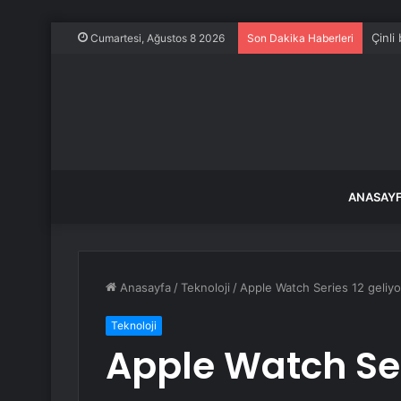
Çinli
Cumartesi, Ağustos 8 2026
Son Dakika Haberleri
ANASAY
Anasayfa
/
Teknoloji
/
Apple Watch Series 12 geliyor
Teknoloji
Apple Watch Seri