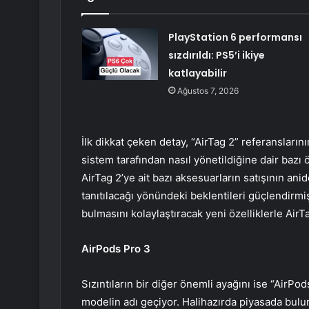
PlayStation 6 performansı
sızdırıldı: PS5’i ikiye
katlayabilir
Ağustos 7, 2026
İlk dikkat çeken detay, “AirTag 2” referansların
sistem tarafından nasıl yönetildiğine dair bazı ö
AirTag 2’ye ait bazı aksesuarların satışının ani
tanıtılacağı yönündeki beklentileri güçlendirmiş
bulmasını kolaylaştıracak yeni özelliklerle AirT
AirPods Pro 3
Sızıntıların bir diğer önemli ayağını ise “AirP
modelin adı geçiyor. Halihazırda piyasada bul