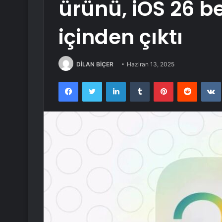
ürünü, iOS 26 b
içinden çıktı
DİLAN BİÇER
Haziran 13, 2025
Facebook
Twitter
LinkedIn
Tumblr
Pinterest
Reddit