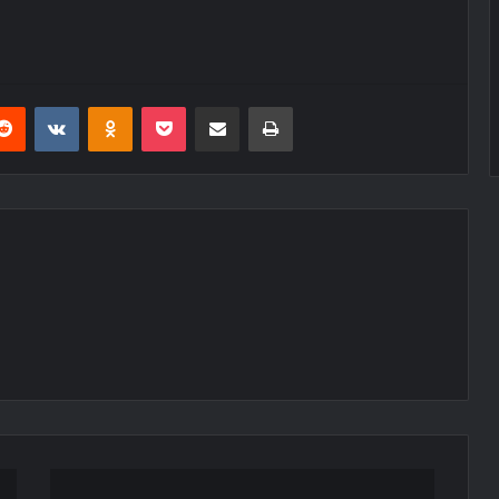
erest
Reddit
VKontakte
Odnoklassniki
Pocket
E-Posta ile paylaş
Yazdır