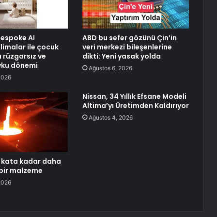
espoke AI
ABD bu sefer gözünü Çin’in
limalar ile çocuk
veri merkezi bileşenlerine
 rüzgarsız ve
dikti: Yeni yasak yolda
yku dönemi
Ağustos 6, 2026
2026
Nissan, 34 Yıllık Efsane Modeli
Altima’yı Üretimden Kaldırıyor
Ağustos 4, 2026
0 kata kadar daha
 bir malzeme
2026