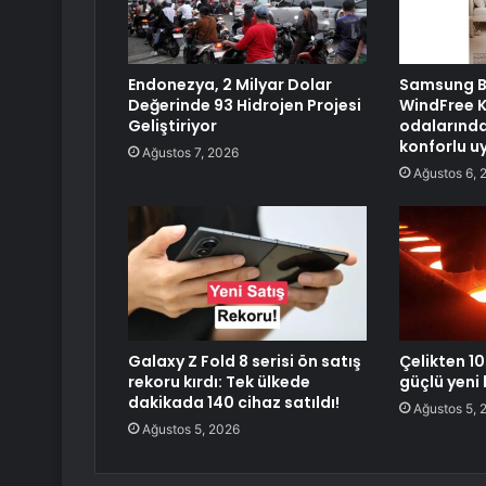
Endonezya, 2 Milyar Dolar
Samsung B
Değerinde 93 Hidrojen Projesi
WindFree K
Geliştiriyor
odalarında
konforlu u
Ağustos 7, 2026
Ağustos 6, 
Galaxy Z Fold 8 serisi ön satış
Çelikten 1
rekoru kırdı: Tek ülkede
güçlü yeni
dakikada 140 cihaz satıldı!
Ağustos 5, 
Ağustos 5, 2026