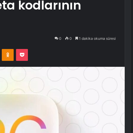
eta kodlarının
0
0
1 dakika okuma süresi
VKontakte
Odnoklassniki
Pocket