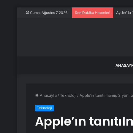
Aydın’da 
Cuma, Ağustos 7 2026
Son Dakika Haberleri
ANASAY
Anasayfa
/
Teknoloji
/
Apple’ın tanıtılmamış 3 yeni ü
Teknoloji
Apple’ın tanıtı