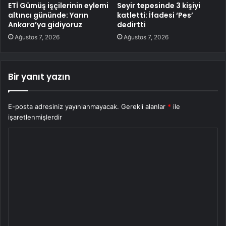
ETİ Gümüş işçilerinin eylemi
Seyir tepesinde 3 kişiyi
altıncı gününde: Yarın
katletti: İfadesi ‘Pes’
Ankara’ya gidiyoruz
dedirtti
Ağustos 7, 2026
Ağustos 7, 2026
Bir yanıt yazın
E-posta adresiniz yayınlanmayacak.
Gerekli alanlar
*
ile
işaretlenmişlerdir
Y
o
r
u
m
*