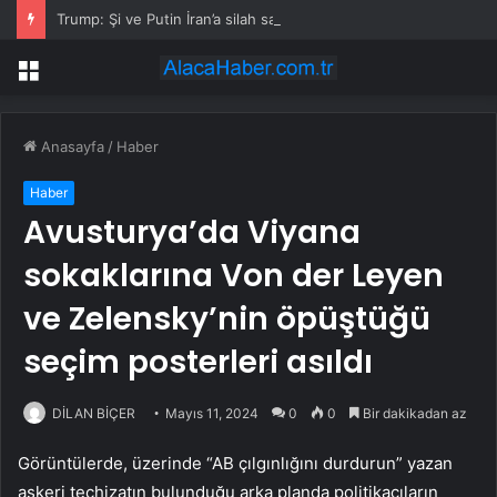
Trump: Şi ve Putin İran’a silah satmayacaklarını söyledi
Menü
Anasayfa
/
Haber
Haber
Avusturya’da Viyana
sokaklarına Von der Leyen
ve Zelensky’nin öpüştüğü
seçim posterleri asıldı
DİLAN BİÇER
Mayıs 11, 2024
0
0
Bir dakikadan az
Görüntülerde, üzerinde “AB çılgınlığını durdurun” yazan
askeri teçhizatın bulunduğu arka planda politikacıların