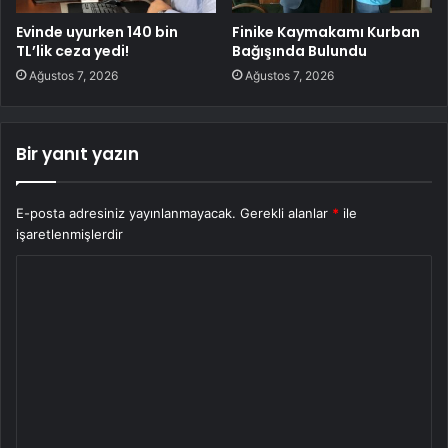
Evinde uyurken 140 bin
Finike Kaymakamı Kurban
TL’lik ceza yedi!
Bağışında Bulundu
Ağustos 7, 2026
Ağustos 7, 2026
Bir yanıt yazın
E-posta adresiniz yayınlanmayacak.
Gerekli alanlar
*
ile
işaretlenmişlerdir
Y
o
r
u
m
*