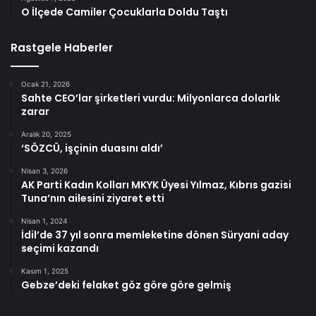
O İlçede Camiler Çocuklarla Doldu Taştı
Rastgele Haberler
Ocak 21, 2026
Sahte CEO’lar şirketleri vurdu: Milyonlarca dolarlık
zarar
Aralık 20, 2025
‘SÖZCÜ, işçinin duasını aldı’
Nisan 3, 2026
AK Parti Kadın Kolları MKYK Üyesi Yılmaz, Kıbrıs gazisi
Tuna’nın ailesini ziyaret etti
Nisan 1, 2024
İdil’de 37 yıl sonra memleketine dönen Süryani aday
seçimi kazandı
Kasım 1, 2025
Gebze’deki felaket göz göre göre gelmiş