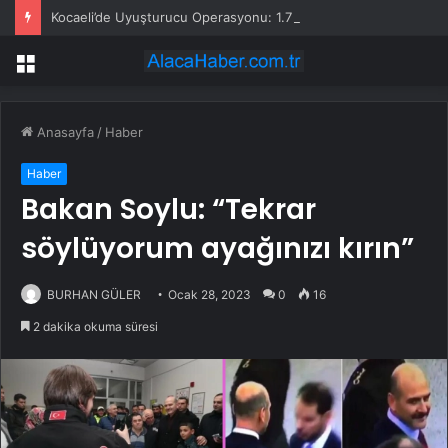
Kocaeli’de Uyuşturucu Operasyonu: 1.7 Milyon Hap Ele Geçirildi
Menü
Anasayfa
/
Haber
Haber
Bakan Soylu: “Tekrar
söylüyorum ayağınızı kırın”
BURHAN GÜLER
Ocak 28, 2023
0
16
2 dakika okuma süresi