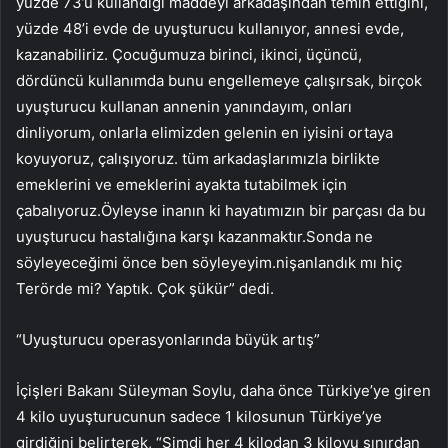
yüzde 73’ü kullandığı maddeyi arkadaşından temin ettiğini,
yüzde 48’i evde de uyuşturucu kullanıyor, annesi evde,
kazanabiliriz. Çocuğumuza birinci, ikinci, üçüncü,
dördüncü kullanımda bunu engellemeye çalışırsak, birçok
uyuşturucu kullanan annenin yanındayım, onları
dinliyorum, onlarla elimizden gelenin en iyisini ortaya
koyuyoruz, çalışıyoruz. tüm arkadaşlarımızla birlikte
emeklerini ve emeklerini ayakta tutabilmek için
çabalıyoruz.Öyleyse inanın ki hayatımızın bir parçası da bu
uyuşturucu hastalığına karşı kazanmaktır.Sonda ne
söyleyeceğimi önce ben söyleyeyim.nişanlandık mı hiç
Terörde mi? Yaptık. Çok şükür” dedi.
“Uyuşturucu operasyonlarında büyük artış”
İçişleri Bakanı Süleyman Soylu, daha önce Türkiye’ye giren
4 kilo uyuşturucunun sadece 1 kilosunun Türkiye’ye
girdiğini belirterek, “Şimdi her 4 kilodan 3 kiloyu sınırdan