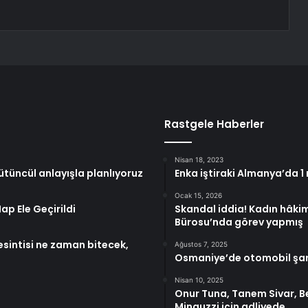
Rastgele Haberler
Nisan 18, 2023
ütüncül anlayışla planlıyoruz
Enka iştiraki Almanya’da 1
Ocak 15, 2026
p Ele Geçirildi
Skandal iddia! Kadın hâki
Bürosu’nda görev yapmış
esintisi ne zaman bitecek,
Ağustos 7, 2025
Osmaniye’de otomobil şaram
Nisan 10, 2025
Onur Tuna, Tanem Sivar, B
Minguzzi için adliyede