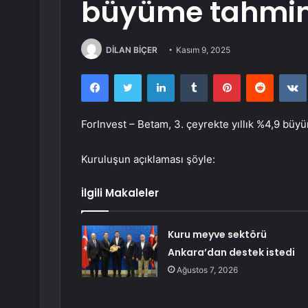
büyüme tahmin
DİLAN BİÇER
Kasım 9, 2025
Facebook
Twitter
LinkedIn
Tumblr
Pinterest
Reddit
ForInvest – Betam, 3. çeyrekte yıllık %4,9 büy
Kuruluşun açıklaması şöyle:
İlgili Makaleler
Kuru meyve sektörü
Ankara’dan destek istedi
Ağustos 7, 2026