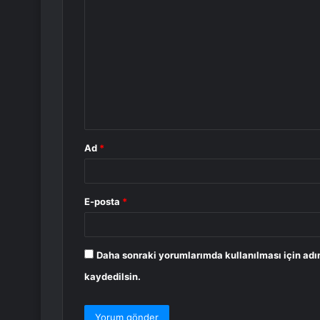
Y
o
r
u
m
*
Ad
*
E-posta
*
Daha sonraki yorumlarımda kullanılması için adı
kaydedilsin.