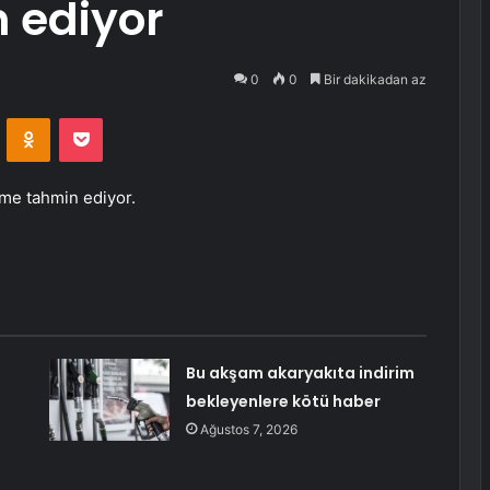
 ediyor
0
0
Bir dakikadan az
VKontakte
Odnoklassniki
Pocket
üme tahmin ediyor.
Bu akşam akaryakıta indirim
bekleyenlere kötü haber
Ağustos 7, 2026