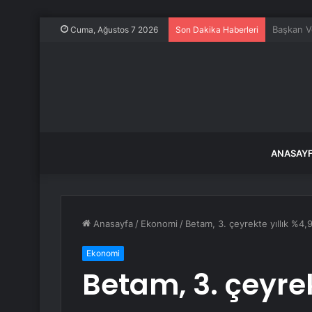
Kocaeli’d
Cuma, Ağustos 7 2026
Son Dakika Haberleri
ANASAY
Anasayfa
/
Ekonomi
/
Betam, 3. çeyrekte yıllık %4
Ekonomi
Betam, 3. çeyrek