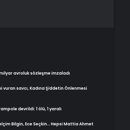
 milyar avroluk sözleşme imzaladı
mi vuran savcı, Kadına Şiddetin Önlenmesi
pole devrildi: 1 ölü, 1 yaralı
elçim Bilgin, Ece Seçkin… Hepsi Mattia Ahmet