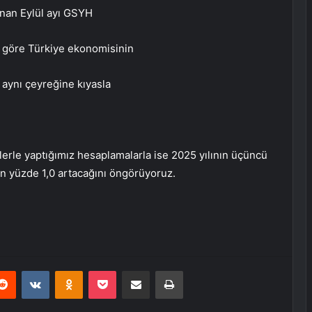
nan Eylül ayı GSYH
a göre Türkiye ekonomisinin
 aynı çeyreğine kıyasla
lerle yaptığımız hesaplamalarla ise 2025 yılının üçüncü
n yüzde 1,0 artacağını öngörüyoruz.
erest
Reddit
VKontakte
Odnoklassniki
Pocket
E-Posta ile paylaş
Yazdır