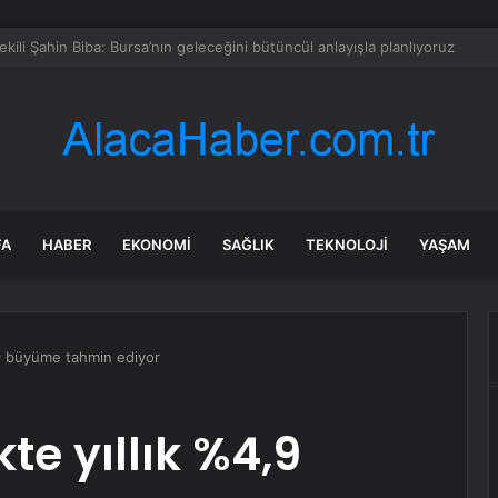
e Uyuşturucu Operasyonu: 1.7 Milyon Hap Ele Geçirildi
FA
HABER
EKONOMI
SAĞLIK
TEKNOLOJI
YAŞAM
,9 büyüme tahmin ediyor
te yıllık %4,9