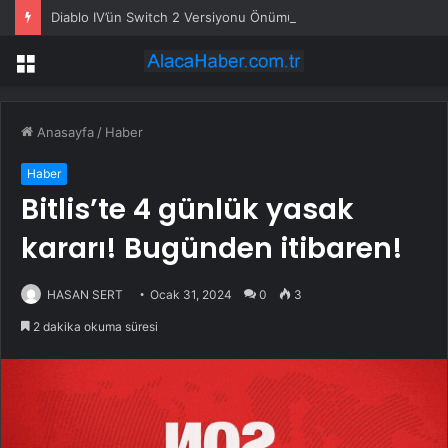
Diablo IV’ün Switch 2 Versiyonu Önümüzdeki Ay Gelebilir
Menü
Anasayfa
/
Haber
Haber
Bitlis’te 4 günlük yasak
kararı! Bugünden itibaren!
HASAN SERT
Ocak 31, 2024
0
3
2 dakika okuma süresi