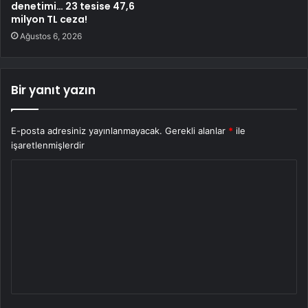
denetimi… 23 tesise 47,6
milyon TL ceza!
Ağustos 6, 2026
Bir yanıt yazın
E-posta adresiniz yayınlanmayacak.
Gerekli alanlar
*
ile
işaretlenmişlerdir
Y
o
r
u
m
*