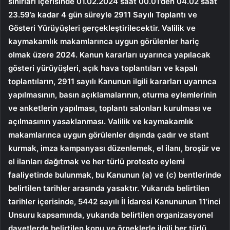
sınırları içerisinde 01.02.2024 saat 00.01’den 04.02 saat
23.59’a kadar 4 gün süreyle 2911 Sayılı Toplantı ve
Gösteri Yürüyüşleri gerçekleştirilecektir. Valilik ve
kaymakamlık makamlarınca uygun görülenler hariç
olmak üzere 2024. Kanun kararları uyarınca yapılacak
gösteri yürüyüşleri, açık hava toplantıları ve kapalı
toplantıların, 2911 sayılı Kanunun ilgili kararları uyarınca
yapılmasının, basın açıklamalarının, oturma eylemlerinin
ve anketlerin yapılması, toplantı salonları kurulması ve
açılmasının yasaklanması. Valilik ve kaymakamlık
makamlarınca uygun görülenler dışında çadır ve stant
kurmak, imza kampanyası düzenlemek, el ilanı, broşür ve
el ilanları dağıtmak ve her türlü protesto eylemi
faaliyetinde bulunmak, bu Kanunun (a) ve (c) bentlerinde
belirtilen tarihler arasında yasaktır. Yukarıda belirtilen
tarihler içerisinde, 5442 sayılı İl İdaresi Kanununun 11’inci
Unsuru kapsamında, yukarıda belirtilen organizasyonel
davetlerde belirtilen konu ve örneklerle ilgili her türlü