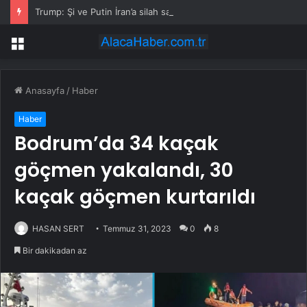
Trump: Şi ve Putin İran’a silah satmayacaklarını söyledi
Menü
Anasayfa
/
Haber
Haber
Bodrum’da 34 kaçak
göçmen yakalandı, 30
kaçak göçmen kurtarıldı
HASAN SERT
Temmuz 31, 2023
0
8
Bir dakikadan az