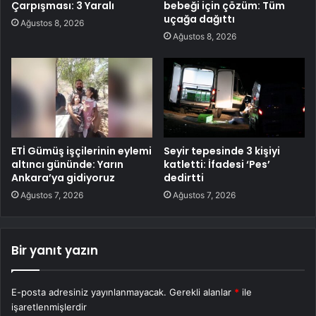
Çarpışması: 3 Yaralı
bebeği için çözüm: Tüm
uçağa dağıttı
Ağustos 8, 2026
Ağustos 8, 2026
ETİ Gümüş işçilerinin eylemi
Seyir tepesinde 3 kişiyi
altıncı gününde: Yarın
katletti: İfadesi ‘Pes’
Ankara’ya gidiyoruz
dedirtti
Ağustos 7, 2026
Ağustos 7, 2026
Bir yanıt yazın
E-posta adresiniz yayınlanmayacak.
Gerekli alanlar
*
ile
işaretlenmişlerdir