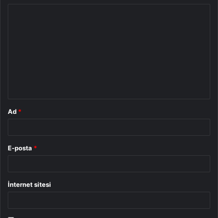
Y
o
r
u
m
*
Ad
*
E-posta
*
İnternet sitesi