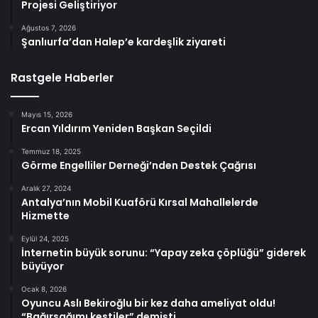
Projesi Geliştiriyor
Ağustos 7, 2026
Şanlıurfa’dan Halep’e kardeşlik ziyareti
Rastgele Haberler
Mayıs 15, 2026
Ercan Yıldırım Yeniden Başkan Seçildi
Temmuz 18, 2025
Görme Engelliler Derneği’nden Destek Çağrısı
Aralık 27, 2024
Antalya’nın Mobil Kuaförü Kırsal Mahallelerde
Hizmette
Eylül 24, 2025
İnternetin büyük sorunu: “Yapay zeka çöplüğü” giderek
büyüyor
Ocak 8, 2026
Oyuncu Aslı Bekiroğlu bir kez daha ameliyat oldu!
“Bağırsağımı kestiler” demişti