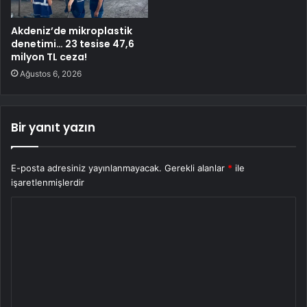
Akdeniz’de mikroplastik
denetimi… 23 tesise 47,6
milyon TL ceza!
Ağustos 6, 2026
Bir yanıt yazın
E-posta adresiniz yayınlanmayacak.
Gerekli alanlar
*
ile
işaretlenmişlerdir
Y
o
r
u
m