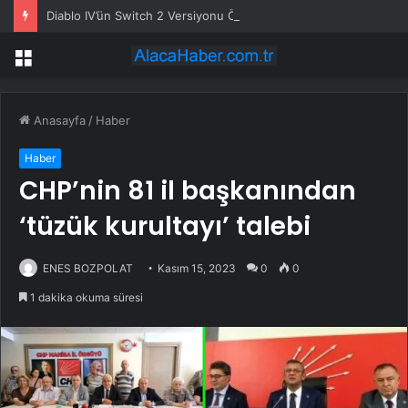
Diablo IV’ün Switch 2 Versiyonu Önümüzdeki Ay Gelebilir
Menü
Anasayfa
/
Haber
Haber
CHP’nin 81 il başkanından
‘tüzük kurultayı’ talebi
ENES BOZPOLAT
Kasım 15, 2023
0
0
1 dakika okuma süresi