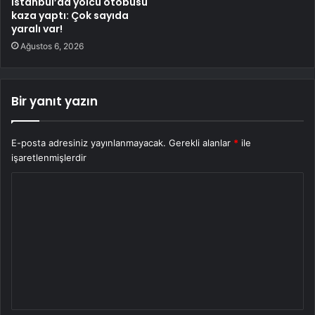
İstanbul’da yolcu otobüsü
kaza yaptı: Çok sayıda
yaralı var!
Ağustos 6, 2026
Bir yanıt yazın
E-posta adresiniz yayınlanmayacak.
Gerekli alanlar
*
ile
işaretlenmişlerdir
Y
o
r
u
m
*