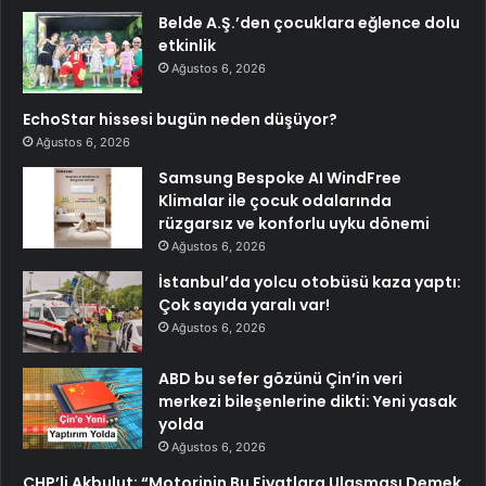
Belde A.Ş.’den çocuklara eğlence dolu
etkinlik
Ağustos 6, 2026
EchoStar hissesi bugün neden düşüyor?
Ağustos 6, 2026
Samsung Bespoke AI WindFree
Klimalar ile çocuk odalarında
rüzgarsız ve konforlu uyku dönemi
Ağustos 6, 2026
İstanbul’da yolcu otobüsü kaza yaptı:
Çok sayıda yaralı var!
Ağustos 6, 2026
ABD bu sefer gözünü Çin’in veri
merkezi bileşenlerine dikti: Yeni yasak
yolda
Ağustos 6, 2026
CHP’li Akbulut: “Motorinin Bu Fiyatlara Ulaşması Demek