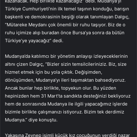
kazanacak. Hep birlikte kazanacağız” dedi. Mudanya’yı
Türkiye Cumhuriyeti’nin ilk temel taşının konduğu, barışın
başkenti ve demokrasinin beşiği olarak tanımlayan Dalgıç,
“Mütareke Meydanı çok önemli bir ruhu taşıyor. Biz de o
ruhu içimize alıp buradan önce Bursa’ya sonra da bütün
Türkiye’ye yayacağız” dedi.
Mudanya’da katılımcı bir yönetim anlayışı izleyeceklerinin
altını çizen Dalgıç, “Bizler sizin temsilcileriniziz. Biz, size
hizmet etmek için bu yola çıktık. Değişimden,
dönüşümden, Mudanya’yı ileri taşımaktan bahsediyoruz.
Ancak bunlar hep birlikte, topyekun olur. Bu yüzden
hepinizden hem 31 Mart’ta sandıkta desteğinizi bekliyoruz
hem de sonrasında Mudanya ile ilgili yapacağımız işlerde
bizimle birlikte çalışmanızı istiyoruz. Bizim tek derdimiz
Mudanya.” diye konuştu.
Yakasına Zeynep isimli küçük kız çocuğunun verdiği nazar