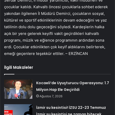
Serdar Demirci, il müdür yardımcısı, vakıf müdürleri ve
çocuklar katıldı. Kahvaltı öncesi çocuklarla sohbet ederek
yakından ilgilenen İl Müdürü Demirci, çocukların sosyal,
kültürel ve sportif etkinliklerinin devam edeceğini ve yaz
tatilinin dolu dolu geçeceğini söyledi. Kardeşlerin halka
açık bir yere gelerek keyifli vakit geçirdikleri kahvaltı
programı, müzik ve eğlence programının ardından sona
erdi. Çocuklar etkinlikten çok keyif aldıklarını belirterek,
emeği geçenlere teşekkür ettiler. – ERZİNCAN
İlgili Makaleler
Kocaeli’de Uyuşturucu Operasyonu: 1.7
Milyon Hap Ele Geçirildi
Ağustos 7, 2026
İzmir su kesintisi! İZSU 22-23 Temmuz
İzmir su kesintisi ne zaman bitecek,