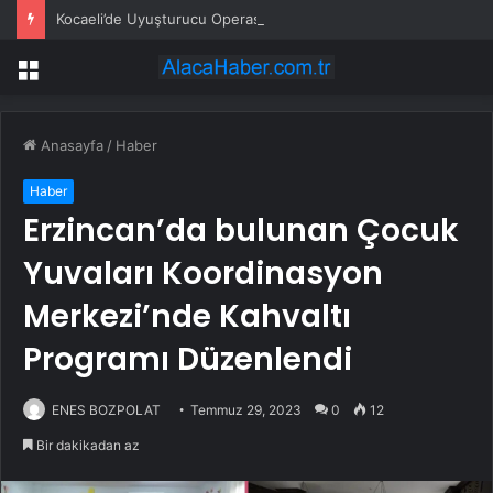
Kocaeli’de Uyuşturucu Operasyonu: 1.7 Milyon Hap Ele Geçirildi
Menü
Anasayfa
/
Haber
Haber
Erzincan’da bulunan Çocuk
Yuvaları Koordinasyon
Merkezi’nde Kahvaltı
Programı Düzenlendi
ENES BOZPOLAT
Temmuz 29, 2023
0
12
Bir dakikadan az