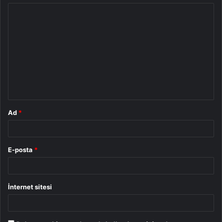
Y
o
r
u
m
*
Ad
*
E-posta
*
İnternet sitesi