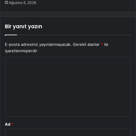
Ağustos 6, 2026
Bir yanıt yazın
E-posta adresiniz yayınlanmayacak.
Gerekli alanlar
*
ile
işaretlenmişlerdir
Y
o
r
u
m
*
Ad
*