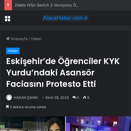
Diablo IV’ün Switch 2 Versiyonu Önümüzdeki Ay Gelebilir
Menü
Anasayfa
/
Haber
Haber
Eskişehir’de Öğrenciler KYK
Yurdu’ndaki Asansör
Faciasını Protesto Etti
HAKAN ŞAHİN
Ekim 28, 2023
0
9
2 dakika okuma süresi