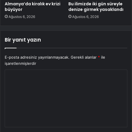
Almanya’da kiralık ev krizi
Bu ilimizde iki gün süreyle
büyüyor
denize girmek yasaklandı
Ağustos 6, 2026
Ağustos 6, 2026
Bir yanıt yazın
E-posta adresiniz yayınlanmayacak.
Gerekli alanlar
*
ile
işaretlenmişlerdir
Y
o
r
u
m
*