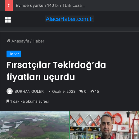
Evinde uyurken 140 bin TL’lik ceza yedi!
Menü
Anasayfa
/
Haber
Haber
Fırsatçılar Tekirdağ’da
fiyatları uçurdu
BURHAN GÜLER
Ocak 9, 2023
0
15
1 dakika okuma süresi