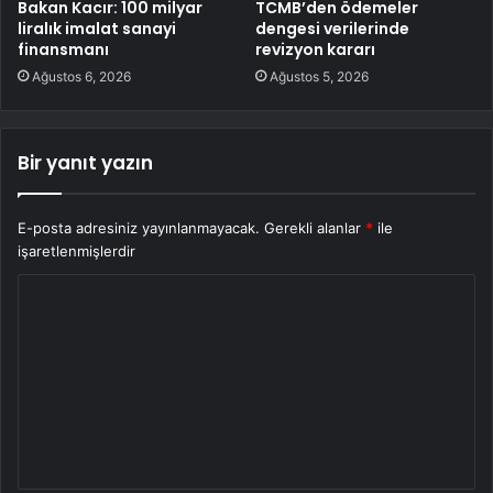
Bakan Kacır: 100 milyar
TCMB’den ödemeler
liralık imalat sanayi
dengesi verilerinde
finansmanı
revizyon kararı
Ağustos 6, 2026
Ağustos 5, 2026
Bir yanıt yazın
E-posta adresiniz yayınlanmayacak.
Gerekli alanlar
*
ile
işaretlenmişlerdir
Y
o
r
u
m
*