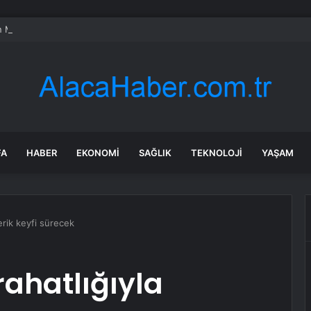
n Minik Güreşçi Ankara’da Mindere Çıktı
FA
HABER
EKONOMI
SAĞLIK
TEKNOLOJI
YAŞAM
ferik keyfi sürecek
 rahatlığıyla