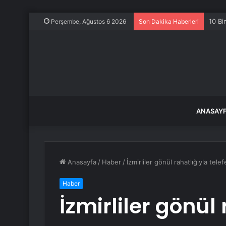
10 Bi
Perşembe, Ağustos 6 2026
Son Dakika Haberleri
ANASAY
Anasayfa
/
Haber
/
İzmirliler gönül rahatlığıyla tele
Haber
İzmirliler gönül