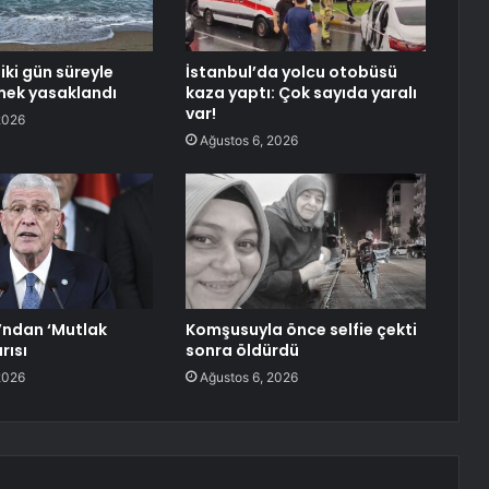
 iki gün süreyle
İstanbul’da yolcu otobüsü
mek yasaklandı
kaza yaptı: Çok sayıda yaralı
var!
2026
Ağustos 6, 2026
’ndan ‘Mutlak
Komşusuyla önce selfie çekti
rısı
sonra öldürdü
2026
Ağustos 6, 2026