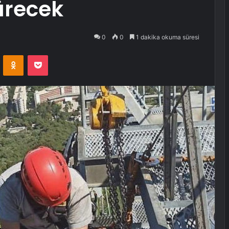
sürecek
0
0
1 dakika okuma süresi
VKontakte
Odnoklassniki
Pocket