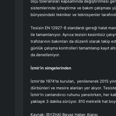
ölçü toleransları kapsamında değiştirilmesi ge
sistemlerinde iyileştirme ve bakım çalışması y
bünyesindeki tekniker ve teknisyenler tarafından
Tesisin EN 12927-8 standardı gereği halat manye
ile tamamlanıyor. Ayrıca tesisin kesintisiz çalış
trafolarının bakımları da düzenli olarak takip ed
günlük çalışma kontrolleri tamamlanıp kayıt altı
da denetleniyor.
İzmir’in simgelerinden
İzmir’de 1974’te kurulan, yenilenerek 2015 yılı
dürbünleri ve mesire alanları yer alıyor. Tesi
İzmir’in canlandırıcı ruhunu yansıtırken, her kab
yaklaşık 3 dakika sürüyor. 810 metrelik hat bo
Kaynak: (BYZHA) Beyaz Haber Ajansı