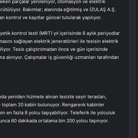
reken parçalar yenileniyor, otomasyon ve elektrik
ürütülüyor. Bakımlar; alanında eğitilmiş ve İZULAŞ A.Ş.
 kontrol ve kayıtlar güncel tutularak yapılıyor.
tik kontrol testi (MRT) yıl içerisinde 6 aylık periyodlar
masını sağlayan elektrik jeneratörleri ile tesisin elektrik
iliyor. Tesis çalıştırılmadan önce ve gün içerisinde
na alınıyor. Çalışmalar iş güvenliği uzmanları tarafından
nda yeniden hizmete alınan tesiste seyir terasları,
ste toplam 20 kabin bulunuyor. Rengarenk kabinler
in en fazla 8 yolcu taşıyabiliyor. Teleferik ile yolculuk
yunca 60 dakikada ortalama bin 200 yolcu taşınıyor.