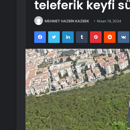
teleferik keyfi 
MEHMET HAZBİN KAZBEK
Nisan 19, 2024
Facebook
Twitter
LinkedIn
Tumblr
Pinterest
Reddit