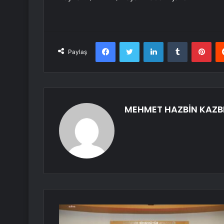
Facebook
Twitter
LinkedIn
Tumblr
Pint
Paylaş
MEHMET HAZBİN KAZB