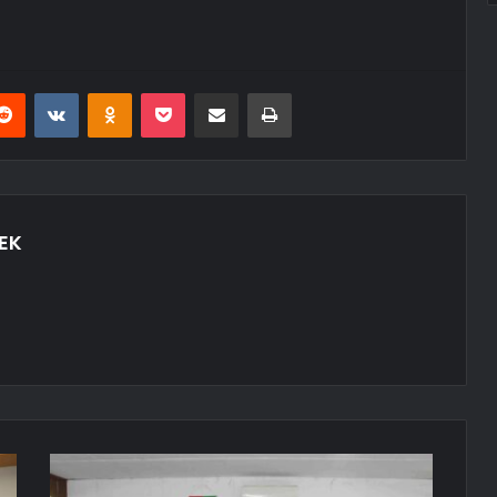
erest
Reddit
VKontakte
Odnoklassniki
Pocket
E-Posta ile paylaş
Yazdır
EK