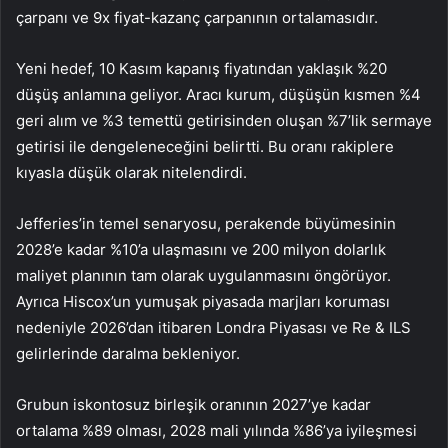
çarpanı ve 9x fiyat-kazanç çarpanının ortalamasıdır.
Yeni hedef, 10 Kasım kapanış fiyatından yaklaşık %20
düşüş anlamına geliyor. Aracı kurum, düşüşün kısmen %4
geri alım ve %3 temettü getirisinden oluşan %7’lik sermaye
getirisi ile dengeleneceğini belirtti. Bu oranı rakiplere
kıyasla düşük olarak nitelendirdi.
Jefferies’in temel senaryosu, perakende büyümesinin
2028’e kadar %10’a ulaşmasını ve 200 milyon dolarlık
maliyet planının tam olarak uygulanmasını öngörüyor.
Ayrıca Hiscox’un yumuşak piyasada marjları koruması
nedeniyle 2026’dan itibaren Londra Piyasası ve Re & ILS
gelirlerinde daralma bekleniyor.
Grubun iskontosuz birleşik oranının 2027’ye kadar
ortalama %89 olması, 2028 mali yılında %86’ya iyileşmesi