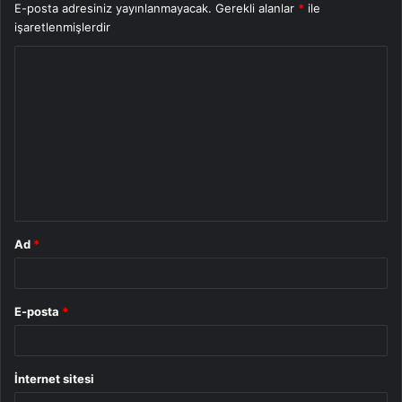
E-posta adresiniz yayınlanmayacak.
Gerekli alanlar
*
ile
işaretlenmişlerdir
Y
o
r
u
m
*
Ad
*
E-posta
*
İnternet sitesi