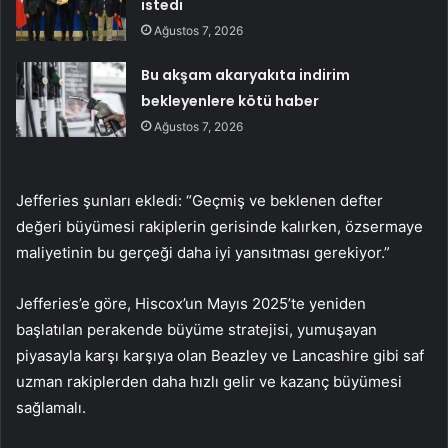
istedi
Ağustos 7, 2026
Bu akşam akaryakıta indirim
bekleyenlere kötü haber
Ağustos 7, 2026
Jefferies şunları ekledi: “Geçmiş ve beklenen defter
değeri büyümesi rakiplerin gerisinde kalırken, özsermaye
maliyetinin bu gerçeği daha iyi yansıtması gerekiyor.”
Jefferies’e göre, Hiscox’un Mayıs 2025’te yeniden
başlatılan perakende büyüme stratejisi, yumuşayan
piyasayla karşı karşıya olan
Beazley
ve
Lancashire
gibi saf
uzman rakiplerden daha hızlı gelir ve kazanç büyümesi
sağlamalı.