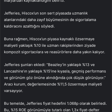
marjlardan kaynaklandığını belirtti.
Jefferies, Hiscox’un son sert piyasada uzmanlık
alanlarındaki daha zayıf büyümesinin de sigortalama
kaldıracını azalttığını söyledi.
Buna rağmen, Hiscox’un piyasa kaynaklı özsermaye
maliyeti yaklaşık %10 ile uzman rakiplerinden ziyade
kompozit sigortacılara ve reasürörlere daha yakın kalıyor.
Jefferies şunları ekledi: “Beazley’in yaklaşık %13 ve
Lancashire’ın yaklaşık %15’ine kıyasla, geçmiş performans
ve görünüm göz önüne alındığında çok düşük görünüyor.”
Aracı kurum, değerlemesinde %11,5 özsermaye maliyeti
varsayıyor.
Bu temelde, Jefferies fiyat hedefini 1.068p olarak belirledi.
Bu, %15 ROE görünümüyle tutarlı olan 1,3x fiyat-defter