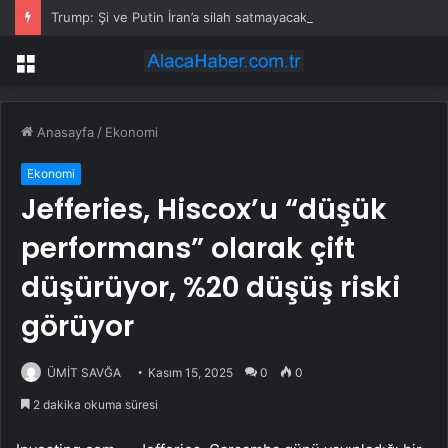
Trump: Şi ve Putin İran’a silah satmayacaklarını söyledi
Menü
Anasayfa
/
Ekonomi
Ekonomi
Jefferies, Hiscox’u “düşük
performans” olarak çift
düşürüyor, %20 düşüş riski
görüyor
ÜMİT SAVĞA
Kasım 15, 2025
0
0
2 dakika okuma süresi