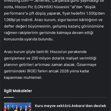
Investing.com — Jefferies, Çarşamba günü yayınladığı bir
notta,
Hiscox Plc (LON:HSX)
hissesini “al”dan “düşük
performans”a çift düşüş yaparak, fiyat hedefini 1.500p’den
1.068p’ye indirdi. Aracı kurum, sigortacının kârlılığının ve
defter değeri büyümesinin, gelişmiş kazanç görünümüne
rağmen rakiplerinin gerisinde kalmaya devam ettiği
konusunda uyarıda bulundu.
Aracı kurum şöyle belirtti:
Hiscox
’un perakende
genişlemesi ve 200 milyon dolarlık maliyet verimliliği
planının getirileri artırması zaman alacak. Özsermaye
getirisindeki (ROE) farkın ancak 2028 yılına kadar
kapanması muhtemel.
İlgili Makaleler
Kuru meyve sektörü Ankara’dan destek