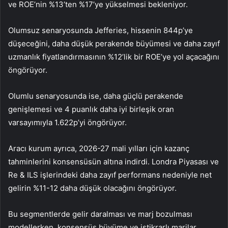
ve ROE’nin %13’ten %17’ye yükselmesi bekleniyor.
Olumsuz senaryosunda Jefferies, hissenin 844p’ye
düşeceğini, daha düşük perakende büyümesi ve daha zayıf
uzmanlık fiyatlandırmasının %12’lik bir ROE’ye yol açacağını
öngörüyor.
Olumlu senaryosunda ise, daha güçlü perakende
genişlemesi ve 4 puanlık daha iyi birleşik oran
varsayımıyla 1.622p’yi öngörüyor.
Aracı kurum ayrıca, 2026-27 mali yılları için kazanç
tahminlerini konsensüsün altına indirdi. Londra Piyasası ve
Re & ILS işlerindeki daha zayıf performans nedeniyle net
gelirin %11-12 daha düşük olacağını öngörüyor.
Bu segmentlerde gelir daralması ve marj bozulması
modellerken, konsensüs büyüme ve istikrarlı marjlar