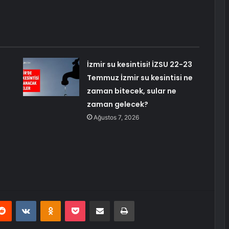
İzmir su kesintisi! İZSU 22-23
Temmuz İzmir su kesintisi ne
zaman bitecek, sular ne
zaman gelecek?
Ağustos 7, 2026
erest
Reddit
VKontakte
Odnoklassniki
Pocket
E-Posta ile paylaş
Yazdır