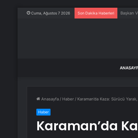
Kocaeli’d
Cuma, Ağustos 7 2026
Son Dakika Haberleri
ANASAY
Anasayfa
/
Haber
/
Karaman’da Kaza: Sürücü Yaralı, 
Haber
Karaman’da Kaz