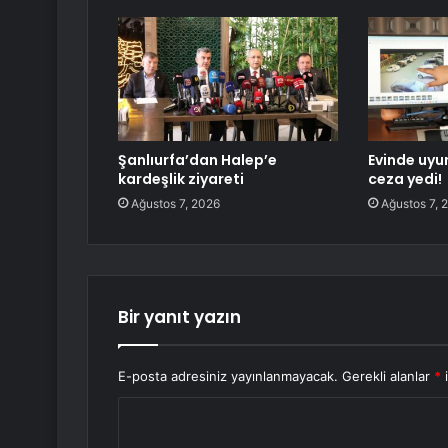
Şanlıurfa’dan Halep’e
Evinde uyur
kardeşlik ziyareti
ceza yedi!
Ağustos 7, 2026
Ağustos 7, 
Bir yanıt yazın
E-posta adresiniz yayınlanmayacak.
Gerekli alanlar
*
i
Y
o