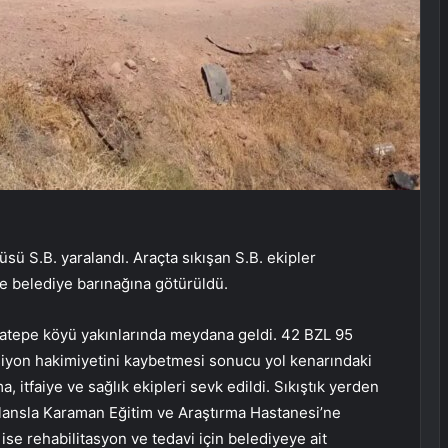
sü S.B. yaralandı. Araçta sıkışan S.B. ekipler
 de belediye barınağına götürüldü.
uvatepe köyü yakınlarında meydana geldi. 42 BZL 95
reksiyon hakimiyetini kaybetmesi sonucu yol kenarındaki
a, itfaiye ve sağlık ekipleri sevk edildi. Sıkıştık yerden
ulansla Karaman Eğitim ve Araştırma Hastanesi’ne
 ise rehabilitasyon ve tedavi için belediyeye ait