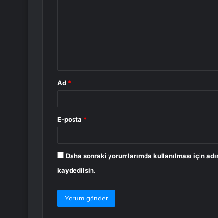
r
u
m
*
Ad
*
E-posta
*
Daha sonraki yorumlarımda kullanılması için adı
kaydedilsin.