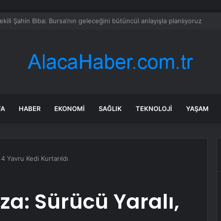
e Uyuşturucu Operasyonu: 1.7 Milyon Hap Ele Geçirildi
FA
HABER
EKONOMI
SAĞLIK
TEKNOLOJI
YAŞAM
4 Yavru Kedi Kurtarıldı
a: Sürücü Yaralı,