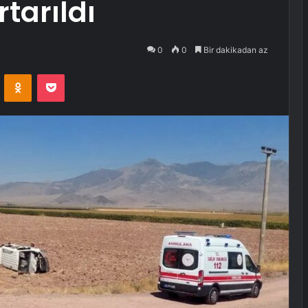
tarıldı
0
0
Bir dakikadan az
VKontakte
Odnoklassniki
Pocket