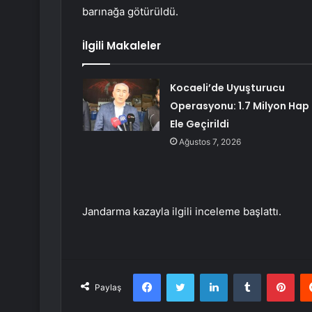
barınağa götürüldü.
İlgili Makaleler
Kocaeli’de Uyuşturucu
Operasyonu: 1.7 Milyon Hap
Ele Geçirildi
Ağustos 7, 2026
Jandarma kazayla ilgili inceleme başlattı.
Facebook
Twitter
LinkedIn
Tumblr
Pint
Paylaş