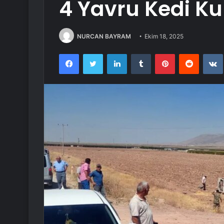
4 Yavru Kedi Kur
NURCAN BAYRAM
Ekim 18, 2025
Facebook
Twitter
LinkedIn
Tumblr
Pinterest
Reddit