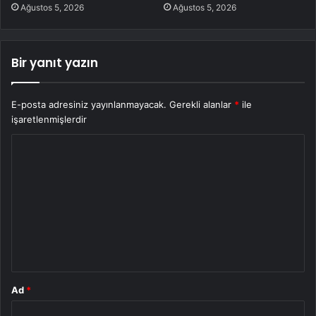
Ağustos 5, 2026
Ağustos 5, 2026
Bir yanıt yazın
E-posta adresiniz yayınlanmayacak.
Gerekli alanlar
*
ile
işaretlenmişlerdir
Y
o
r
u
m
*
Ad
*