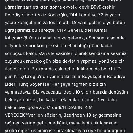
uğraşlar sarf ettikten sonra evvelki devir Büyükşehir
Belediye Lideri Aziz Kocaoğlu, 744 konut ve 73 iş yerini
yapıp komşularımıza teslim etti. Devamı gelsin diye bütün
uğraşlarımız bu süreçte, CHP Genel Lideri Kemal
Kılıçdaroğlu’nun mahallemize gelerek, dönüşüm alanında
milyonluk
spor
kompleksi temelini attığı güne kadar
sonuçsuz kaldı. Mahalle sakinleri olarak kendisine sesimizi
duyurduk ancak o gün bize devletin yapması yönünde bir
ifadesi oldu. Bu konuda çok net olduklarını da belirtti. O
gün Kılıçdaroğlu’nun yanındaki İzmir Büyükşehir Belediye
Lideri Tunç Soyer ise ‘Her şeye rağmen biz sizin
yanınızdayız. Biz yapacağız’ dedi. 10 yıldır burada dönüşüm
bekleyen bizler, bu kadar bekledikten sonra 1 yıl daha
beklemeyi göze aldık” dedi.’HESABINI KİM
VERECEK?’Verilen sözlerin, üzerinden 13 ay geçmesine
rağmen yerine getirilmediğini, mahallenin bir kısmının
yıkılıp diğer kısmının ise bırakılmasıyla ikiye bölündüğünü