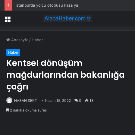
İstanbul’da yolcu otobüsü kaza yaptı: Çok sayıda yaralı var!
Menü
Anasayfa
/
Haber
Haber
Kentsel dönüşüm
mağdurlarından bakanlığa
çağrı
HASAN SERT
Kasım 15, 2022
0
13
2 dakika okuma süresi