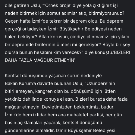
dile getiren Uslu, “‘Örnek proje’ diye yola çıktığınız işi
neden bitirmek için somut adımlar atıp, bitirmiyorsunuz?
Geçen hafta İzmir’de tekrar bir deprem oldu. Bu deprem
gerçeği ortadayken İzmir Büyükşehir Belediyesi neden
halen bekliyor? Allah korusun, ciddiye alınmamız için yıkıcı
bir depremde birilerinin ölmesi mi gerekiyor? Böyle bir şey
olursa bunun hesabını kim verecek?” diye konuştu.’BİZLERİ
DAHA FAZLA MAĞDUR ETMEYİN’
Kentsel dönüşümde yaşanan sorun nedeniyle
Bakan Kurum’a davette bulunan Uslu, “Uzundere’nin
bitirilemeyen, kangren olan bu dönüşümü için lütfen
yetkiniz dahilinde konuya el atın. Bizleri burada daha fazla
mağdur etmeyin. Devletimizden beklentimiz, budur.
İzmir’de hem iktidar hem ana muhalefet partisi, her gün
basın açıklamaları yaparak, kentsel dönüşümü
gündemlerine almalıdır. İzmir Büyükşehir Belediyesi