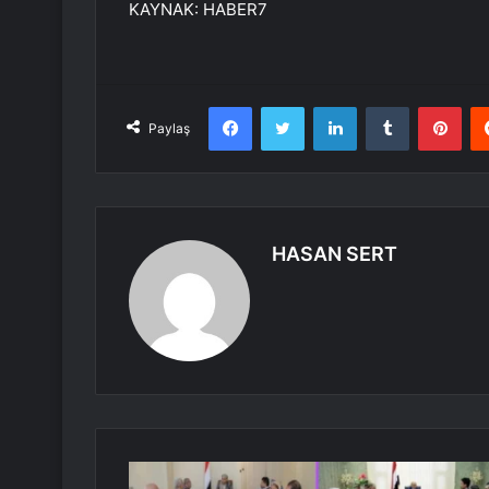
KAYNAK:
HABER7
Facebook
Twitter
LinkedIn
Tumblr
Pint
Paylaş
HASAN SERT