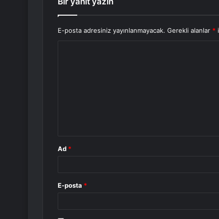
Bir yanıt yazın
E-posta adresiniz yayınlanmayacak.
Gerekli alanlar
*
i
Y
o
r
u
m
*
Ad
*
E-posta
*