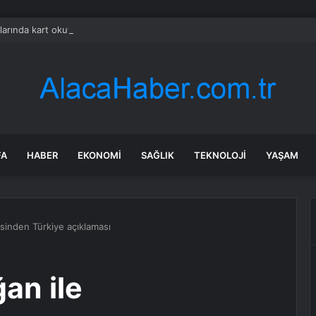
ıklarında kart okutma dönemi başladı: Geçiş süresi artık kişiye göre değişi
FA
HABER
EKONOMI
SAĞLIK
TEKNOLOJI
YAŞAM
inden Türkiye açıklaması
an ile