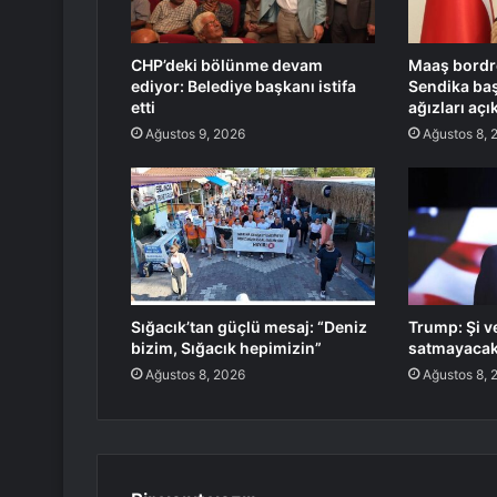
CHP’deki bölünme devam
Maaş bordro
ediyor: Belediye başkanı istifa
Sendika baş
etti
ağızları açık
Ağustos 9, 2026
Ağustos 8, 
Sığacık’tan güçlü mesaj: “Deniz
Trump: Şi ve
bizim, Sığacık hepimizin”
satmayacakl
Ağustos 8, 2026
Ağustos 8, 