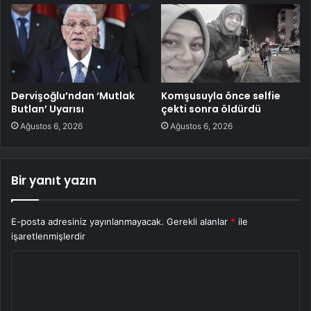
Dervişoğlu’ndan ‘Mutlak
Komşusuyla önce selfie
Butlan’ Uyarısı
çekti sonra öldürdü
Ağustos 6, 2026
Ağustos 6, 2026
Bir yanıt yazın
E-posta adresiniz yayınlanmayacak.
Gerekli alanlar
*
ile
işaretlenmişlerdir
Y
o
r