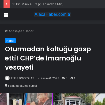
10 Bin Minik Güreşçi Ankara’da Mindere Çıktı
Menü
Anasayfa
/
Haber
Haber
Oturmadan koltuğu gasp
etti! CHP’de İmamoğlu
vesayeti
ENES BOZPOLAT
Kasım 6, 2023
0
1
1 dakika okuma süresi