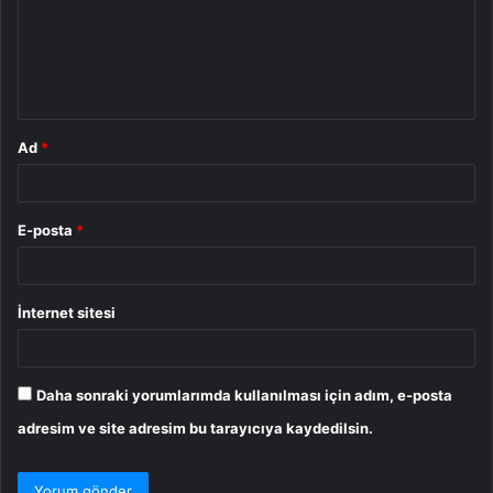
u
m
*
Ad
*
E-posta
*
İnternet sitesi
Daha sonraki yorumlarımda kullanılması için adım, e-posta
adresim ve site adresim bu tarayıcıya kaydedilsin.