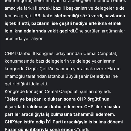
telefon görüşmelerinin yanı sıra delegeleri memnun etmek
amacıyla farklı illerdeki bazı il başkanları ve delegelerle de
temasa geçti.
İBB, kafe işletmeciliği sözü verdi, bazılarına
iş teklif etti, bazılarını ise çeşitli hediyelerle ikna etmek
için ikna odalarında vakit geçirdi.
Öne sürülen argümanlar
arasında yer alıyor.
CHP İstanbul İl Kongresi adaylarından Cemal Canpolat,
konuşmasında bazı delegelerin ve delege yakınlarının
kongrede Özgür Çelik’in yanında yer almak üzere Ekrem
İmamoğlu tarafından İstanbul Büyükşehir Belediyesi’ne
getirildiğini iddia etti.
Kongrede konuşan Cemal Canpolat, şunları söyledi:
“Belediye başkanı olduktan sonra CHP örgütünün
dışarıda bırakılmasını kabul edemem. CHP’lilerin başka
partiler aracılığıyla iş bulmasına tahammül edemem.
CHP’den istifa edip İYİ Parti aracılığıyla iş bulma dönemi
Pazar günü itibarıyla sona erecek.
“dedi.