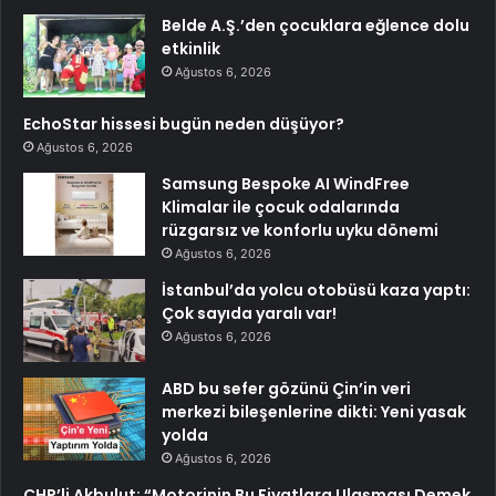
Belde A.Ş.’den çocuklara eğlence dolu
etkinlik
Ağustos 6, 2026
EchoStar hissesi bugün neden düşüyor?
Ağustos 6, 2026
Samsung Bespoke AI WindFree
Klimalar ile çocuk odalarında
rüzgarsız ve konforlu uyku dönemi
Ağustos 6, 2026
İstanbul’da yolcu otobüsü kaza yaptı:
Çok sayıda yaralı var!
Ağustos 6, 2026
ABD bu sefer gözünü Çin’in veri
merkezi bileşenlerine dikti: Yeni yasak
yolda
Ağustos 6, 2026
CHP’li Akbulut: “Motorinin Bu Fiyatlara Ulaşması Demek