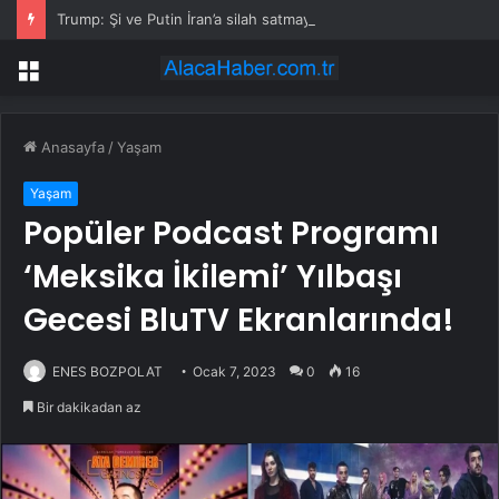
Trump: Şi ve Putin İran’a silah satmayacaklarını söyledi
Menü
Anasayfa
/
Yaşam
Yaşam
Popüler Podcast Programı
‘Meksika İkilemi’ Yılbaşı
Gecesi BluTV Ekranlarında!
ENES BOZPOLAT
Ocak 7, 2023
0
16
Bir dakikadan az