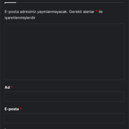
E-posta adresiniz yayınlanmayacak.
Gerekli alanlar
*
ile
işaretlenmişlerdir
Y
o
r
u
m
*
Ad
*
E-posta
*