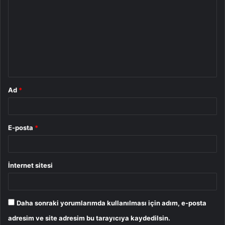
o
r
u
m
*
Ad
*
E-posta
*
İnternet sitesi
Daha sonraki yorumlarımda kullanılması için adım, e-posta
adresim ve site adresim bu tarayıcıya kaydedilsin.