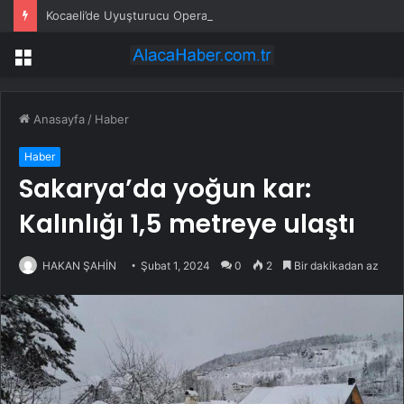
Kocaeli’de Uyuşturucu Operasyonu: 1.7 Milyon Hap Ele Geçirildi
Menü
Anasayfa
/
Haber
Haber
Sakarya’da yoğun kar:
Kalınlığı 1,5 metreye ulaştı
HAKAN ŞAHİN
Şubat 1, 2024
0
2
Bir dakikadan az