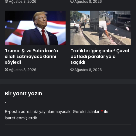
Ağustos 8, 2026
Ağustos 8, 2026
Trump: Şi ve Putin İran’a
Trafikte ilginç anlar! Çuval
silah satmayacaklarını
patladı paralar yola
söyledi
saçıldı
Ağustos 8, 2026
Ağustos 8, 2026
Bir yanıt yazın
E-posta adresiniz yayınlanmayacak.
Gerekli alanlar
*
ile
işaretlenmişlerdir
Y