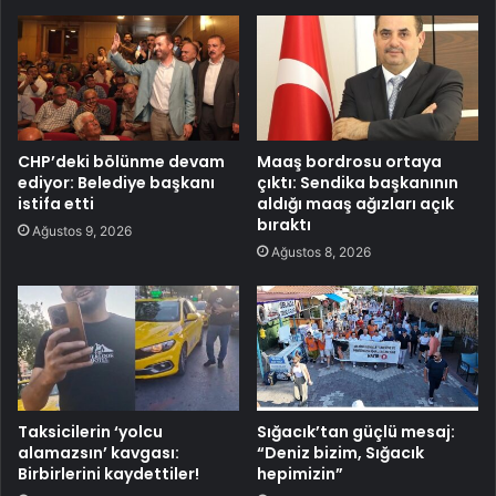
CHP’deki bölünme devam
Maaş bordrosu ortaya
ediyor: Belediye başkanı
çıktı: Sendika başkanının
istifa etti
aldığı maaş ağızları açık
bıraktı
Ağustos 9, 2026
Ağustos 8, 2026
Taksicilerin ‘yolcu
Sığacık’tan güçlü mesaj:
alamazsın’ kavgası:
“Deniz bizim, Sığacık
Birbirlerini kaydettiler!
hepimizin”