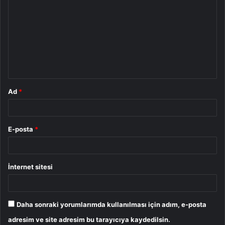
o
r
u
m
*
Ad
*
E-posta
*
İnternet sitesi
Daha sonraki yorumlarımda kullanılması için adım, e-posta
adresim ve site adresim bu tarayıcıya kaydedilsin.