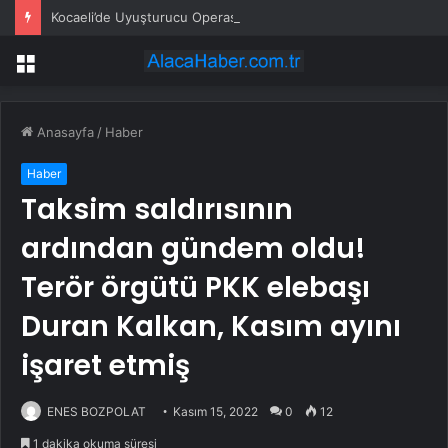
Kocaeli’de Uyuşturucu Operasyonu: 1.7 Milyon Hap Ele Geçirildi
Menü
Anasayfa
/
Haber
Haber
Taksim saldırısının
ardından gündem oldu!
Terör örgütü PKK elebaşı
Duran Kalkan, Kasım ayını
işaret etmiş
ENES BOZPOLAT
Kasım 15, 2022
0
12
1 dakika okuma süresi