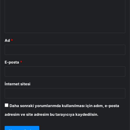
u
m
*
Ad
*
E-posta
*
İnternet sitesi
Daha sonraki yorumlarımda kullanılması için adım, e-posta
adresim ve site adresim bu tarayıcıya kaydedilsin.