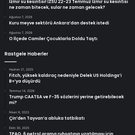
İzmir su kesintisi! İZSU 22-23 Temmuz İzmir su kesintisi
ne zaman bitecek, sular ne zaman gelecek?
Ağustos 7, 2026
Kuru meyve sektörü Ankara’dan destek istedi
Ağustos 7, 2026
O İlçede Camiler Çocuklarla Doldu Taştı
Rastgele Haberler
Haziran 21, 2025
Fitch, yüksek kaldıraç nedeniyle Delek US Holdings’i
B+’ya düşürdü
Temmuz 14, 2026
Trump CAATSA ve F-35 sözlerini yerine getirebilecek
mi?
Nisan 8, 2023
Çin’den Tayvan’a abluka tatbikatı
Ekim 30, 2025
TPAO, 6 petrol arama ruhsatının uzatılması için