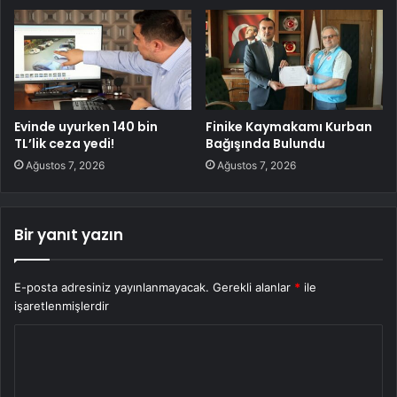
Evinde uyurken 140 bin
Finike Kaymakamı Kurban
TL’lik ceza yedi!
Bağışında Bulundu
Ağustos 7, 2026
Ağustos 7, 2026
Bir yanıt yazın
E-posta adresiniz yayınlanmayacak.
Gerekli alanlar
*
ile
işaretlenmişlerdir
Y
o
r