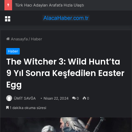
Türk Hacı Adayları Arafat’a Hızla Ulaştı
Menü
Anasayfa
/
Haber
Haber
The Witcher 3: Wild Hunt’ta
9 Yıl Sonra Keşfedilen Easter
Egg
ÜMİT SAVĞA
Nisan 22, 2024
0
0
1 dakika okuma süresi