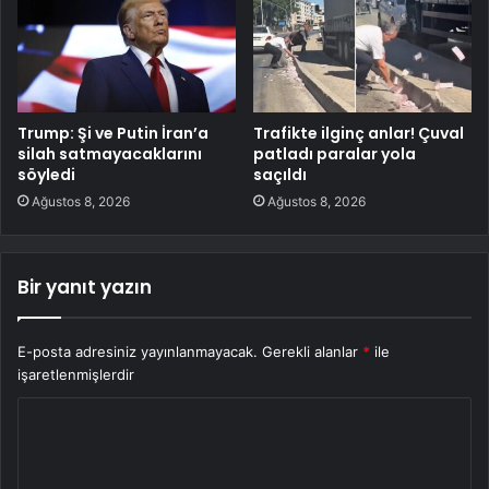
Trump: Şi ve Putin İran’a
Trafikte ilginç anlar! Çuval
silah satmayacaklarını
patladı paralar yola
söyledi
saçıldı
Ağustos 8, 2026
Ağustos 8, 2026
Bir yanıt yazın
E-posta adresiniz yayınlanmayacak.
Gerekli alanlar
*
ile
işaretlenmişlerdir
Y
o
r