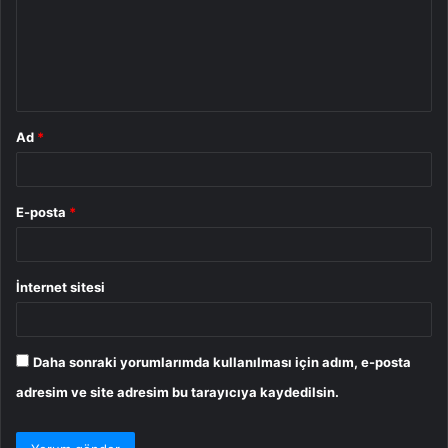
u
m
*
Ad
*
E-posta
*
İnternet sitesi
Daha sonraki yorumlarımda kullanılması için adım, e-posta
adresim ve site adresim bu tarayıcıya kaydedilsin.