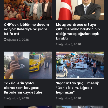
CHP’deki bölünme devam
Maaş bordrosu ortaya
ediyor: Belediye başkanı
çıktı: Sendika başkanının
istifa etti
aldığı maaş ağızları açık
bıraktı
Ağustos 9, 2026
Ağustos 8, 2026
Taksicilerin ‘yolcu
Sığacık’tan güçlü mesaj:
alamazsın’ kavgası:
“Deniz bizim, Sığacık
Birbirlerini kaydettiler!
hepimizin”
Ağustos 8, 2026
Ağustos 8, 2026