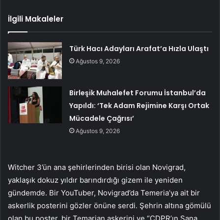
İlgili Makaleler
Türk Hacı Adayları Arafat’a Hızla Ulaştı
Ağustos 9, 2026
Birleşik Muhalefet Forumu İstanbul’da
Yapıldı: ‘Tek Adam Rejimine Karşı Ortak
Mücadele Çağrısı’
Ağustos 9, 2026
Witcher 3’ün ana şehirlerinden birisi olan Novigrad,
yaklaşık dokuz yıldır barındırdığı gizem ile yeniden
gündemde. Bir YouTuber, Novigrad’da Temeria’ya ait bir
askerlik posterini gözler önüne serdi. Şehrin altına gömülü
olan bu poster, bir Temarian askerini ve “CDPR’ın Sana