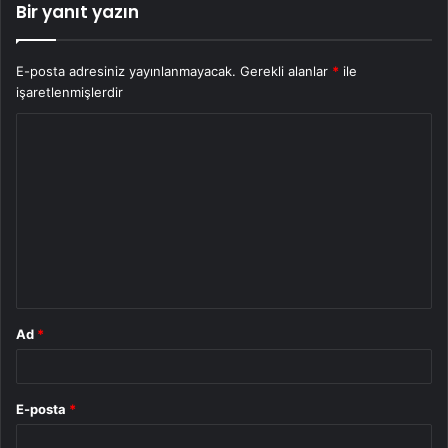
Bir yanıt yazın
E-posta adresiniz yayınlanmayacak.
Gerekli alanlar
*
ile
işaretlenmişlerdir
Y
o
r
u
m
*
Ad
*
E-posta
*