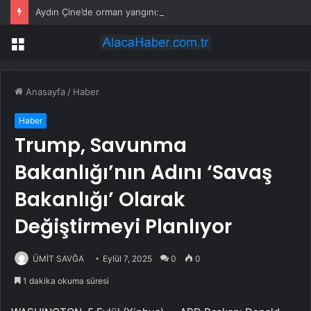
Aydın Çine’de orman yangını: Evler tahliye ediliyor, havadan ve karadan yoğun müdahale
Menü
Anasayfa
/
Haber
Haber
Trump, Savunma
Bakanlığı’nın Adını ‘Savaş
Bakanlığı’ Olarak
Değiştirmeyi Planlıyor
ÜMİT SAVĞA
Eylül 7, 2025
0
0
1 dakika okuma süresi