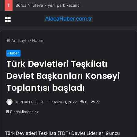
Bursa Nilüfer’e 7 yeni park kazandırılıyor
Menü
Anasayfa
/
Haber
Haber
Türk Devletleri Teşkilatı
Devlet Başkanları Konseyi
Toplantısı başladı
BURHAN GÜLER
Kasım 11, 2022
0
27
Bir dakikadan az
Türk Devletleri Teşkilatı (TDT) Devlet Liderleri 9’uncu