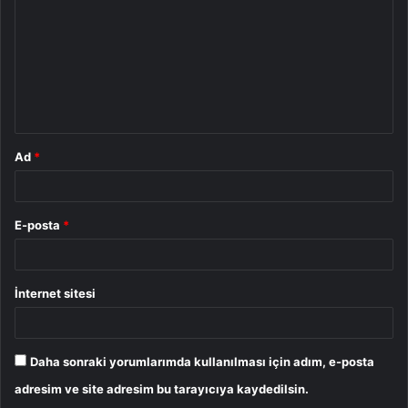
r
u
m
*
Ad
*
E-posta
*
İnternet sitesi
Daha sonraki yorumlarımda kullanılması için adım, e-posta
adresim ve site adresim bu tarayıcıya kaydedilsin.