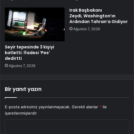
Irak Başbakanı
Zeydi, Washington’ın
Ardından Tahran’a Gidiyor
Ağustos 7, 2026
Seyir tepesinde 3 kişiyi
katletti: İfadesi ‘Pes’
dedirtti
Ağustos 7, 2026
Bir yanıt yazın
E-posta adresiniz yayınlanmayacak.
Gerekli alanlar
*
ile
işaretlenmişlerdir
Y
o