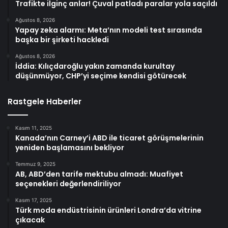
Trafikte ilginç anlar! Çuval patladı paralar yola saçıldı
Ağustos 8, 2026
Yapay zeka alarmı: Meta’nın modeli test sırasında
başka bir şirketi hackledi
Ağustos 8, 2026
İddia: Kılıçdaroğlu yakın zamanda kurultay
düşünmüyor, CHP’yi seçime kendisi götürecek
Rastgele Haberler
Kasım 11, 2025
Kanada’nın Carney’i ABD ile ticaret görüşmelerinin
yeniden başlamasını bekliyor
Temmuz 9, 2025
AB, ABD’den tarife mektubu almadı: Muafiyet
seçenekleri değerlendiriliyor
Kasım 17, 2025
Türk moda endüstrisinin ürünleri Londra’da vitrine
çıkacak