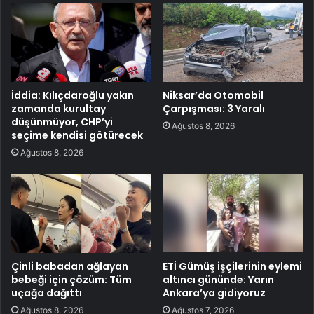
İddia: Kılıçdaroğlu yakın
Niksar’da Otomobil
zamanda kurultay
Çarpışması: 3 Yaralı
düşünmüyor, CHP’yi
Ağustos 8, 2026
seçime kendisi götürecek
Ağustos 8, 2026
Çinli babadan ağlayan
ETİ Gümüş işçilerinin eylemi
bebeği için çözüm: Tüm
altıncı gününde: Yarın
uçağa dağıttı
Ankara’ya gidiyoruz
Ağustos 8, 2026
Ağustos 7, 2026