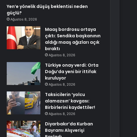
Yen’e yönelik düşüş beklentisi neden
güçlü?
Ağustos 8, 2026
Maaş bordrosu ortaya
çıktı: Sendika başkanının
aldığı maaş ağızları açık
bıraktı
Ağustos 8, 2026
Türkiye onay verdi: Orta
Doğu’da yeni bir ittifak
kuruluyor
Ağustos 8, 2026
Taksicilerin ‘yolcu
alamazsın’ kavgası:
Birbirlerini kaydettiler!
Ağustos 8, 2026
Diyarbakır’da Kurban
Bayramı Alışverişi
Başladı