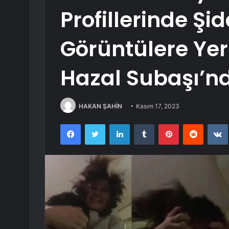
Profillerinde Şi
Görüntülere Yer
Hazal Subaşı’n
HAKAN ŞAHİN
Kasım 17, 2023
Facebook
Twitter
LinkedIn
Tumblr
Pinterest
Reddit