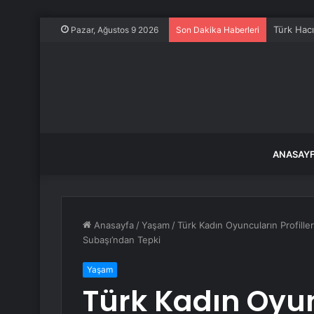
Türk Hacı
Pazar, Ağustos 9 2026
Son Dakika Haberleri
ANASAY
Anasayfa
/
Yaşam
/
Türk Kadın Oyuncuların Profill
Subaşı’ndan Tepki
Yaşam
Türk Kadın Oyu