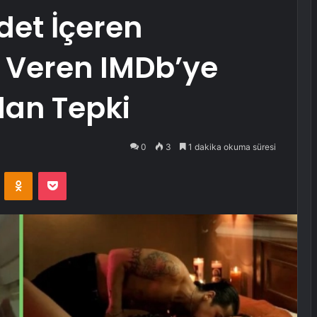
ddet İçeren
 Veren IMDb’ye
dan Tepki
0
3
1 dakika okuma süresi
VKontakte
Odnoklassniki
Pocket