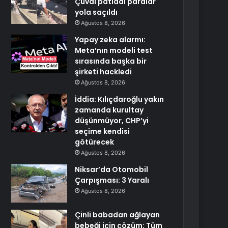
Çuval patladı paralar
yola saçıldı
Ağustos 8, 2026
Yapay zeka alarmı:
Meta’nın modeli test
sırasında başka bir
şirketi hackledi
Ağustos 8, 2026
İddia: Kılıçdaroğlu yakın
zamanda kurultay
düşünmüyor, CHP’yi
seçime kendisi
götürecek
Ağustos 8, 2026
Niksar’da Otomobil
Çarpışması: 3 Yaralı
Ağustos 8, 2026
Çinli babadan ağlayan
bebeği için çözüm: Tüm