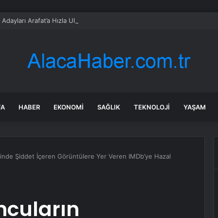
 Adayları Arafat’a Hızla Ulaştı
FA
HABER
EKONOMI
SAĞLIK
TEKNOLOJI
YAŞAM
erinde Şiddet İçeren Görüntülere Yer Veren IMDb’ye Hazal
ncuların