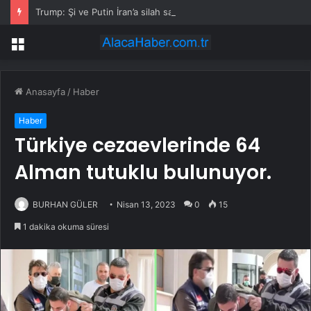
Trump: Şi ve Putin İran’a silah satmayacaklarını söyledi
Menü
Anasayfa
/
Haber
Haber
Türkiye cezaevlerinde 64
Alman tutuklu bulunuyor.
BURHAN GÜLER
Nisan 13, 2023
0
15
1 dakika okuma süresi