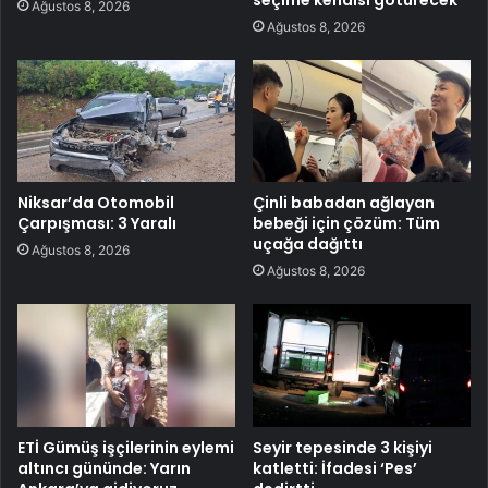
Ağustos 8, 2026
Ağustos 8, 2026
Niksar’da Otomobil
Çinli babadan ağlayan
Çarpışması: 3 Yaralı
bebeği için çözüm: Tüm
uçağa dağıttı
Ağustos 8, 2026
Ağustos 8, 2026
ETİ Gümüş işçilerinin eylemi
Seyir tepesinde 3 kişiyi
altıncı gününde: Yarın
katletti: İfadesi ‘Pes’