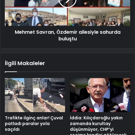
Mehmet Savran, Özdemir ailesiyle sahurda
buluştu
İlgili Makaleler
Trafikte ilginç anlar! Çuval
İddia: Kılıçdaroğlu yakın
patladı paralar yola
zamanda kurultay
saçıldı
düşünmüyor, CHP’yi
seçime kendisi götürecek