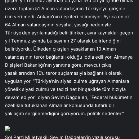
geçen yıl Temmuz ayından bu yana 19’u bu yıl içinde olmak
üzere toplam 51 Alman vatandaşının Türkiye’ye girişine
izin verilmedi. Ankara’nın ilişkileri bilinmiyor. Ayrıca en az
64 Alman vatandaşının seyahat yasağı nedeniyle
Türkiye’den ayrılamadığı belirtilirken, aynı kaynaklar geçen
yıl Temmuz ayında bu sayının 27 olarak belirlendiğini
belirtiyordu. Ülkeden çıkışları yasaklanan 10 Alman
vatandaşının terör bağlantılı olduğu iddia ediliyor. Almanya
Dışişleri Bakanlığı’nın yanıtına göre, mevcut çıkış
yasaklarından 10’u terör suçlamasıyla bağlantılı olarak
uygulanıyor. “Türkiye’nin siyasi zulme uğrayan Almanlara
yönelik siyasi zulmü ve tacizi net bir şekilde tüm hızıyla
devam ediyor” diyen Sevim Dağdelen, “Federal hükümetin
özellikle tutuklanan Almanlar konusunda tutarlı bir
yaklaşım sergilemediğini görüyorum. politik nedenler.”
Sol Parti Milletvekili Sevim Dağdelen’in yazılı sorusu