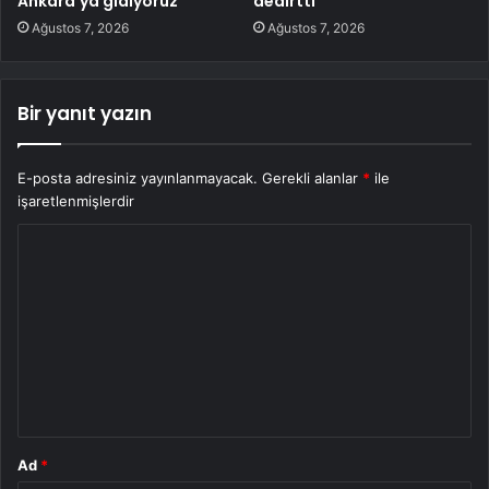
Ankara’ya gidiyoruz
dedirtti
Ağustos 7, 2026
Ağustos 7, 2026
Bir yanıt yazın
E-posta adresiniz yayınlanmayacak.
Gerekli alanlar
*
ile
işaretlenmişlerdir
Y
o
r
u
m
*
Ad
*