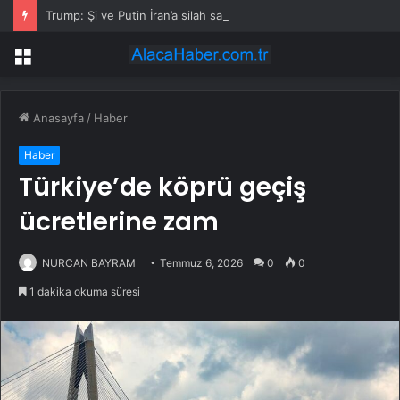
Trump: Şi ve Putin İran’a silah satmayacaklarını söyledi
Menü
Anasayfa
/
Haber
Haber
Türkiye’de köprü geçiş
ücretlerine zam
NURCAN BAYRAM
Temmuz 6, 2026
0
0
1 dakika okuma süresi