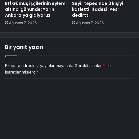
ETİ Gümüş işçilerinin eylemi
Seyir tepesinde 3 kişiyi
altıncı gününde: Yarın
katletti: İfadesi ‘Pes’
Ankara’ya gidiyoruz
dedirtti
Ağustos 7, 2026
Ağustos 7, 2026
Bir yanıt yazın
E-posta adresiniz yayınlanmayacak.
Gerekli alanlar
*
ile
işaretlenmişlerdir
Y
o
r
u
m
*