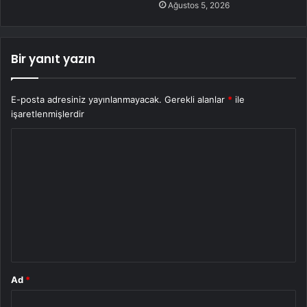
Ağustos 5, 2026
Bir yanıt yazın
E-posta adresiniz yayınlanmayacak.
Gerekli alanlar
*
ile
işaretlenmişlerdir
Y
o
r
u
m
*
Ad
*