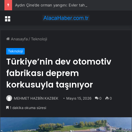
Aydın Çine’de orman yangını: Evler tahliye ediliyor, havadan ve karadan yoğun müdahale
Menü
Anasayfa
/
Teknoloji
Teknoloji
Türkiye’nin dev otomotiv
fabrikası deprem
korkusuyla taşınıyor
MEHMET HAZBİN KAZBEK
Mayıs 15, 2026
0
0
1 dakika okuma süresi