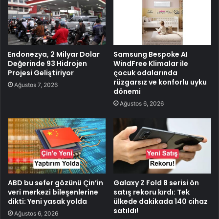
Endonezya, 2 Milyar Dolar
Samsung Bespoke AI
Değerinde 93 Hidrojen
WindFree Klimalar ile
Projesi Geliştiriyor
çocuk odalarında
rüzgarsız ve konforlu uyku
Ağustos 7, 2026
dönemi
Ağustos 6, 2026
ABD bu sefer gözünü Çin’in
Galaxy Z Fold 8 serisi ön
veri merkezi bileşenlerine
satış rekoru kırdı: Tek
dikti: Yeni yasak yolda
ülkede dakikada 140 cihaz
satıldı!
Ağustos 6, 2026