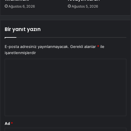
Ağustos 6, 2026
Ağustos 5, 2026
Bir yanıt yazın
E-posta adresiniz yayınlanmayacak.
Gerekli alanlar
*
ile
işaretlenmişlerdir
Y
o
r
u
m
*
Ad
*