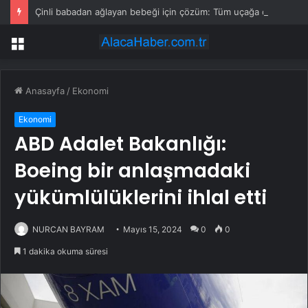
Çinli babadan ağlayan bebeği için çözüm: Tüm uçağa dağıttı
Menü
Anasayfa
/
Ekonomi
Ekonomi
ABD Adalet Bakanlığı:
Boeing bir anlaşmadaki
yükümlülüklerini ihlal etti
NURCAN BAYRAM
Mayıs 15, 2024
0
0
1 dakika okuma süresi