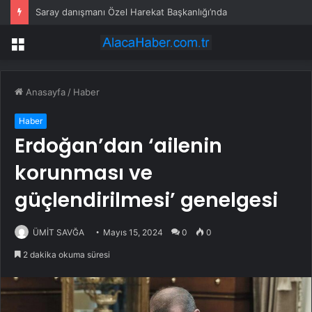
Saray danışmanı Özel Harekat Başkanlığı’nda
Menü
Anasayfa
/
Haber
Haber
Erdoğan’dan ‘ailenin
korunması ve
güçlendirilmesi’ genelgesi
ÜMİT SAVĞA
Mayıs 15, 2024
0
0
2 dakika okuma süresi