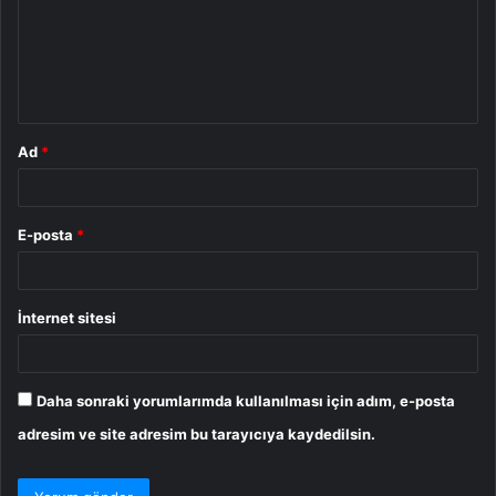
u
m
*
Ad
*
E-posta
*
İnternet sitesi
Daha sonraki yorumlarımda kullanılması için adım, e-posta
adresim ve site adresim bu tarayıcıya kaydedilsin.