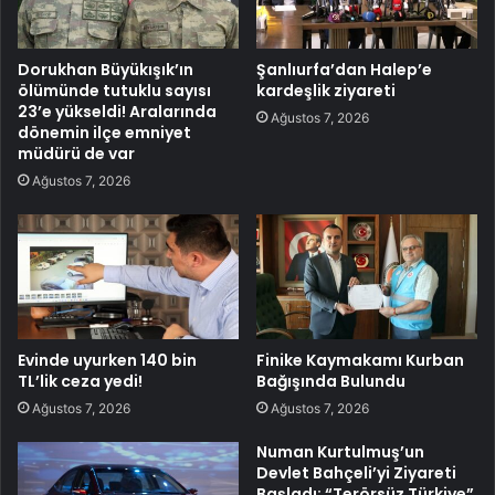
Dorukhan Büyükışık’ın
Şanlıurfa’dan Halep’e
ölümünde tutuklu sayısı
kardeşlik ziyareti
23’e yükseldi! Aralarında
Ağustos 7, 2026
dönemin ilçe emniyet
müdürü de var
Ağustos 7, 2026
Evinde uyurken 140 bin
Finike Kaymakamı Kurban
TL’lik ceza yedi!
Bağışında Bulundu
Ağustos 7, 2026
Ağustos 7, 2026
Numan Kurtulmuş’un
Devlet Bahçeli’yi Ziyareti
Başladı: “Terörsüz Türkiye”