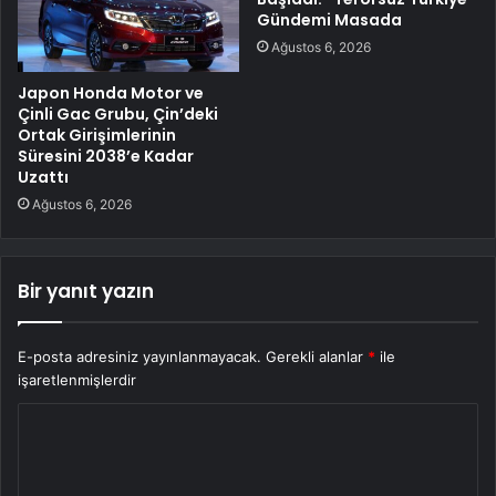
Gündemi Masada
Ağustos 6, 2026
Japon Honda Motor ve
Çinli Gac Grubu, Çin’deki
Ortak Girişimlerinin
Süresini 2038’e Kadar
Uzattı
Ağustos 6, 2026
Bir yanıt yazın
E-posta adresiniz yayınlanmayacak.
Gerekli alanlar
*
ile
işaretlenmişlerdir
Y
o
r