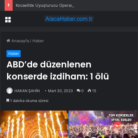
Kocaeli’de Uyuşturucu Operasyonu: 1.7 Milyon Hap Ele Geçirildi
Menü
Anasayfa
/
Haber
Haber
ABD’de düzenlenen
konserde izdiham: 1 ölü
HAKAN ŞAHİN
Mart 30, 2023
0
15
1 dakika okuma süresi