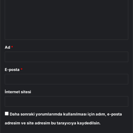
r
u
m
*
Ad
*
E-posta
*
İnternet sitesi
Daha sonraki yorumlarımda kullanılması için adım, e-posta
adresim ve site adresim bu tarayıcıya kaydedilsin.