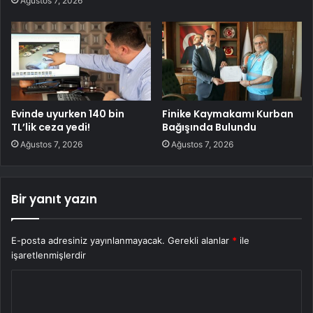
Ağustos 7, 2026
Evinde uyurken 140 bin
Finike Kaymakamı Kurban
TL’lik ceza yedi!
Bağışında Bulundu
Ağustos 7, 2026
Ağustos 7, 2026
Bir yanıt yazın
E-posta adresiniz yayınlanmayacak.
Gerekli alanlar
*
ile
işaretlenmişlerdir
Y
o