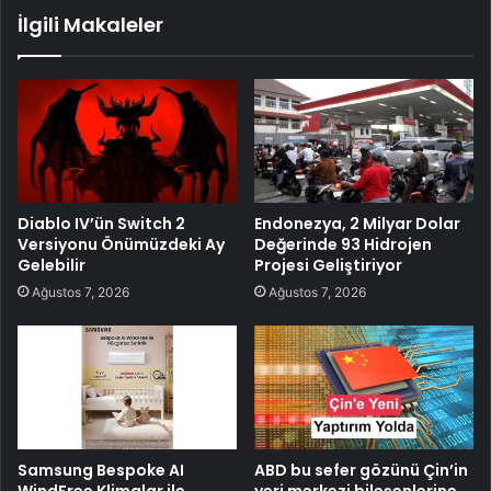
İlgili Makaleler
Diablo IV’ün Switch 2
Endonezya, 2 Milyar Dolar
Versiyonu Önümüzdeki Ay
Değerinde 93 Hidrojen
Gelebilir
Projesi Geliştiriyor
Ağustos 7, 2026
Ağustos 7, 2026
Samsung Bespoke AI
ABD bu sefer gözünü Çin’in
WindFree Klimalar ile
veri merkezi bileşenlerine