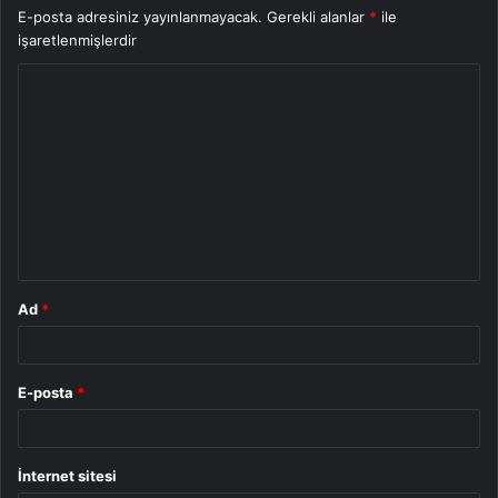
E-posta adresiniz yayınlanmayacak.
Gerekli alanlar
*
ile
işaretlenmişlerdir
Y
o
r
u
m
*
Ad
*
E-posta
*
İnternet sitesi