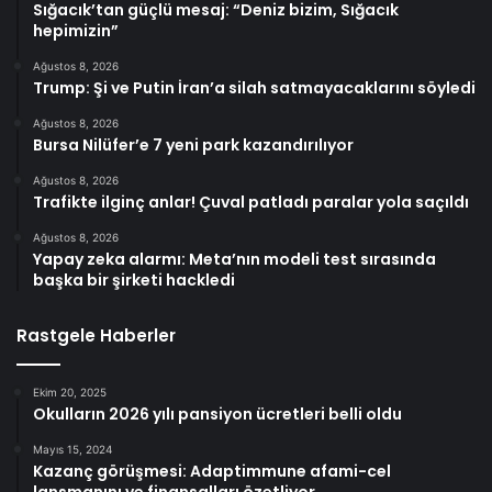
Sığacık’tan güçlü mesaj: “Deniz bizim, Sığacık
hepimizin”
Ağustos 8, 2026
Trump: Şi ve Putin İran’a silah satmayacaklarını söyledi
Ağustos 8, 2026
Bursa Nilüfer’e 7 yeni park kazandırılıyor
Ağustos 8, 2026
Trafikte ilginç anlar! Çuval patladı paralar yola saçıldı
Ağustos 8, 2026
Yapay zeka alarmı: Meta’nın modeli test sırasında
başka bir şirketi hackledi
Rastgele Haberler
Ekim 20, 2025
Okulların 2026 yılı pansiyon ücretleri belli oldu
Mayıs 15, 2024
Kazanç görüşmesi: Adaptimmune afami-cel
lansmanını ve finansalları özetliyor