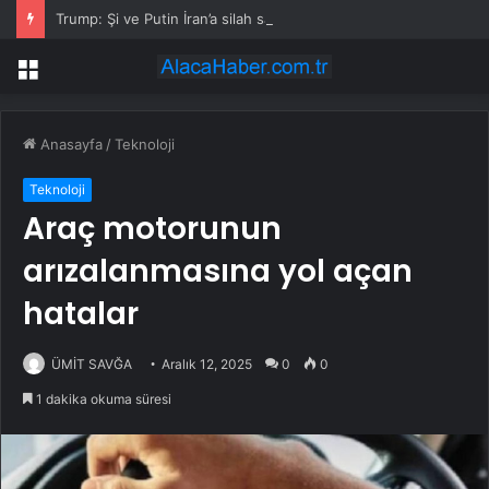
Trump: Şi ve Putin İran’a silah satmayacaklarını söyledi
Menü
Anasayfa
/
Teknoloji
Teknoloji
Araç motorunun
arızalanmasına yol açan
hatalar
ÜMİT SAVĞA
Aralık 12, 2025
0
0
1 dakika okuma süresi