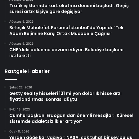
Trafik ışıklarında kart okutma dönemi başladı: Geçiş
süresi artık kişiye göre değişiyor
Ağustos 9, 2026
Birleşik Muhalefet Forumu İstanbul’da Yapıldı: ‘Tek
Adam Rejimine Karşı Ortak Mücadele Çağrısı’
Ağustos 9, 2026
CHP’deki bölünme devam ediyor: Belediye başkanı
istifa etti
Rastgele Haberler
Şubat 22, 2026
Getty Realty hisseleri 131 milyon dolarlık hisse arzı
fiyatlandırması sonrası düştü
Eylül 13, 2023
Cumhurbaşkanı Erdoğan’dan önemli mesajlar: ‘Küresel
sistemde adaletsizlikler artıyor’
Ocak 8, 2026
Yerden göğe kar yağıyor: NASA, çok tuhaf bir şey buldu