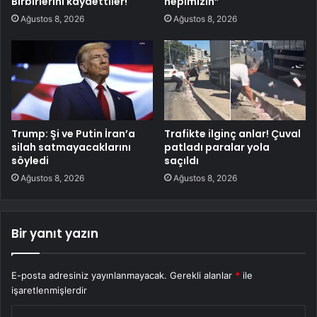
Birbirlerini kaydettiler!
hepimizin”
Ağustos 8, 2026
Ağustos 8, 2026
Trump: Şi ve Putin İran’a
Trafikte ilginç anlar! Çuval
silah satmayacaklarını
patladı paralar yola
söyledi
saçıldı
Ağustos 8, 2026
Ağustos 8, 2026
Bir yanıt yazın
E-posta adresiniz yayınlanmayacak.
Gerekli alanlar
*
ile
işaretlenmişlerdir
Y