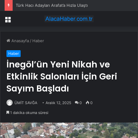
Türk Hacı Adayları Arafat’a Hızla Ulaştı
Menü
Anasayfa
/
Haber
Haber
İnegöl’ün Yeni Nikah ve
Etkinlik Salonları İçin Geri
Sayım Başladı
ÜMİT SAVĞA
Aralık 12, 2025
0
0
1 dakika okuma süresi