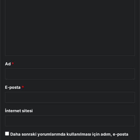
o
r
u
m
*
Ad
*
E-posta
*
İnternet sitesi
Daha sonraki yorumlarımda kullanılması için adım, e-posta