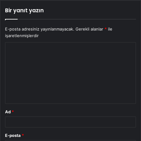
Bir yanıt yazın
E-posta adresiniz yayınlanmayacak.
Gerekli alanlar
*
ile
işaretlenmişlerdir
Y
o
r
u
m
*
Ad
*
E-posta
*