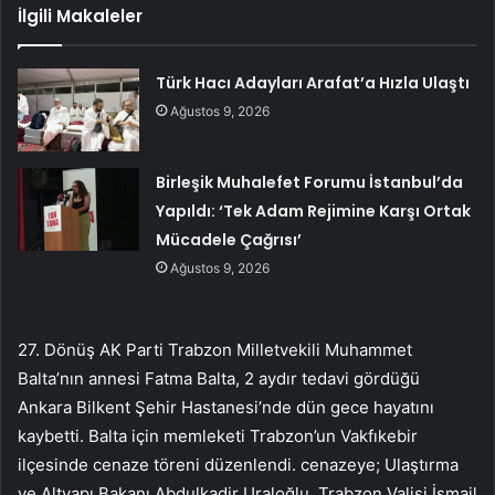
İlgili Makaleler
Türk Hacı Adayları Arafat’a Hızla Ulaştı
Ağustos 9, 2026
Birleşik Muhalefet Forumu İstanbul’da
Yapıldı: ‘Tek Adam Rejimine Karşı Ortak
Mücadele Çağrısı’
Ağustos 9, 2026
27. Dönüş AK Parti Trabzon Milletvekili Muhammet
Balta’nın annesi Fatma Balta, 2 aydır tedavi gördüğü
Ankara Bilkent Şehir Hastanesi’nde dün gece hayatını
kaybetti. Balta için memleketi Trabzon’un Vakfıkebir
ilçesinde cenaze töreni düzenlendi. cenazeye; Ulaştırma
ve Altyapı Bakanı Abdulkadir Uraloğlu, Trabzon Valisi İsmail