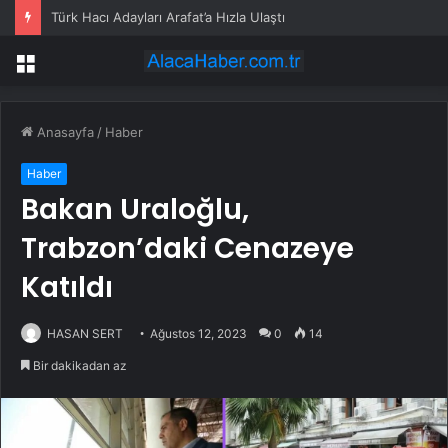
Türk Hacı Adayları Arafat’a Hızla Ulaştı
Menü
Anasayfa
/
Haber
Haber
Bakan Uraloğlu,
Trabzon’daki Cenazeye
Katıldı
HASAN SERT
Ağustos 12, 2023
0
14
Bir dakikadan az