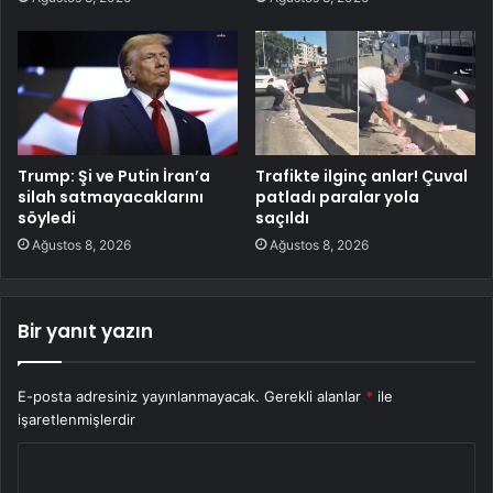
Trump: Şi ve Putin İran’a
Trafikte ilginç anlar! Çuval
silah satmayacaklarını
patladı paralar yola
söyledi
saçıldı
Ağustos 8, 2026
Ağustos 8, 2026
Bir yanıt yazın
E-posta adresiniz yayınlanmayacak.
Gerekli alanlar
*
ile
işaretlenmişlerdir
Y
o