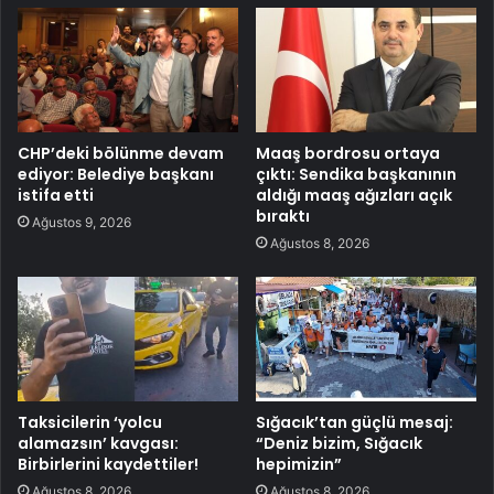
CHP’deki bölünme devam
Maaş bordrosu ortaya
ediyor: Belediye başkanı
çıktı: Sendika başkanının
istifa etti
aldığı maaş ağızları açık
bıraktı
Ağustos 9, 2026
Ağustos 8, 2026
Taksicilerin ‘yolcu
Sığacık’tan güçlü mesaj:
alamazsın’ kavgası:
“Deniz bizim, Sığacık
Birbirlerini kaydettiler!
hepimizin”
Ağustos 8, 2026
Ağustos 8, 2026