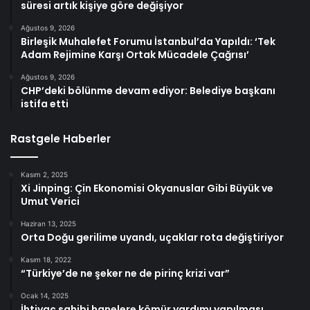
süresi artık kişiye göre değişiyor
Ağustos 9, 2026
Birleşik Muhalefet Forumu İstanbul’da Yapıldı: ‘Tek
Adam Rejimine Karşı Ortak Mücadele Çağrısı’
Ağustos 9, 2026
CHP’deki bölünme devam ediyor: Belediye başkanı
istifa etti
Rastgele Haberler
Kasım 2, 2025
Xi Jinping: Çin Ekonomisi Okyanuslar Gibi Büyük ve
Umut Verici
Haziran 13, 2025
Orta Doğu gerilime uyandı, uçaklar rota değiştiriyor
Kasım 18, 2022
“Türkiye’de ne şeker ne de pirinç krizi var”
Ocak 14, 2025
İhtiyaç sahibi hanelere kömür yardımı yapılması