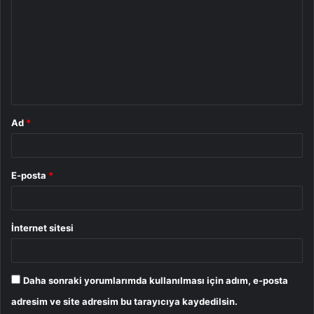
r
u
m
*
Ad
*
E-posta
*
İnternet sitesi
Daha sonraki yorumlarımda kullanılması için adım, e-posta
adresim ve site adresim bu tarayıcıya kaydedilsin.