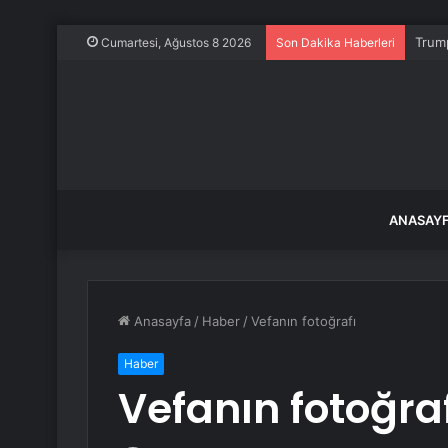
Trump
Cumartesi, Ağustos 8 2026
Son Dakika Haberleri
ANASAY
Anasayfa
/
Haber
/
Vefanın fotoğrafı
Haber
Vefanın fotoğra