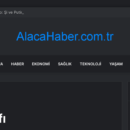
: Şi ve Putin İran’a silah satmayacaklarını söyledi
FA
HABER
EKONOMI
SAĞLIK
TEKNOLOJI
YAŞAM
fı