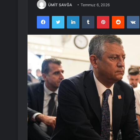
ÜMİT SAVĞA
Temmuz 6, 2026
Facebook
Twitter
LinkedIn
Tumblr
Pinterest
Reddit