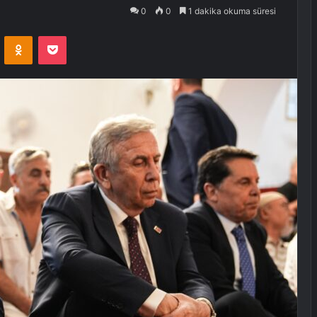
0
0
1 dakika okuma süresi
VKontakte
Odnoklassniki
Pocket