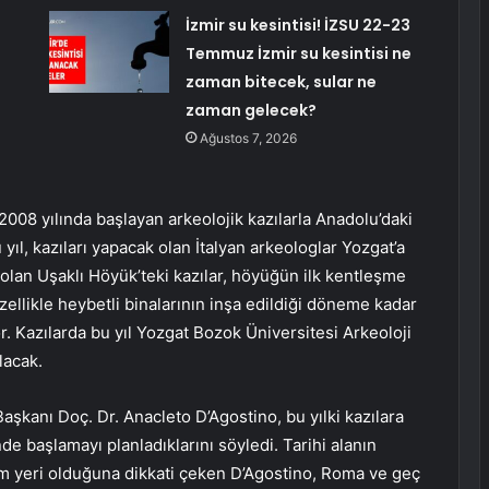
İzmir su kesintisi! İZSU 22-23
Temmuz İzmir su kesintisi ne
zaman bitecek, sular ne
zaman gelecek?
Ağustos 7, 2026
2008 yılında başlayan arkeolojik kazılarla Anadolu’daki
 yıl, kazıları yapacak olan İtalyan arkeologlar Yozgat’a
olan Uşaklı Höyük’teki kazılar, höyüğün ilk kentleşme
llikle heybetli binalarının inşa edildiği döneme kadar
r. Kazılarda bu yıl Yozgat Bozok Üniversitesi Arkeoloji
lacak.
aşkanı Doç. Dr. Anacleto D’Agostino, bu yılki kazılara
nde başlamayı planladıklarını söyledi. Tarihi alanın
im yeri olduğuna dikkati çeken D’Agostino, Roma ve geç