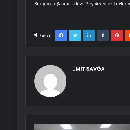
Sorgun’un Şahmuratlı ve Peyniryemez köylerind
Facebook
Twitter
LinkedIn
Tumblr
Pint
Paylaş
ÜMİT SAVĞA