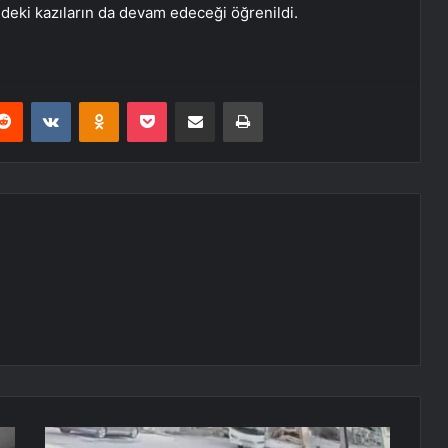
eki kazıların da devam edeceği öğrenildi.
erest
Reddit
VKontakte
Odnoklassniki
Pocket
E-Posta ile paylaş
Yazdır