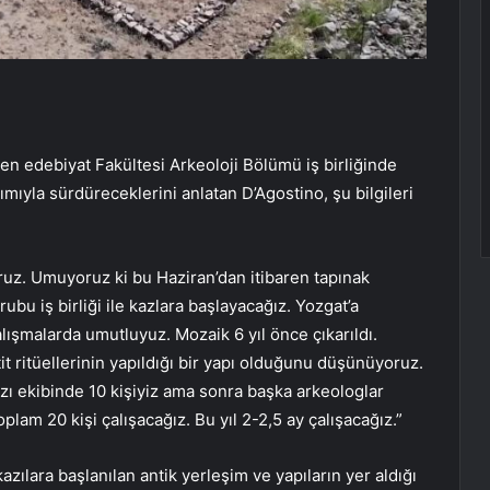
en edebiyat Fakültesi Arkeoloji Bölümü iş birliğinde
mıyla sürdüreceklerini anlatan D’Agostino, şu bilgileri
yoruz. Umuyoruz ki bu Haziran’dan itibaren tapınak
bu iş birliği ile kazlara başlayacağız. Yozgat’a
ışmalarda umutluyuz. Mozaik 6 yıl önce çıkarıldı.
it ritüellerinin yapıldığı bir yapı olduğunu düşünüyoruz.
ı ekibinde 10 kişiyiz ama sonra başka arkeologlar
lam 20 kişi çalışacağız. Bu yıl 2-2,5 ay çalışacağız.”
azılara başlanılan antik yerleşim ve yapıların yer aldığı