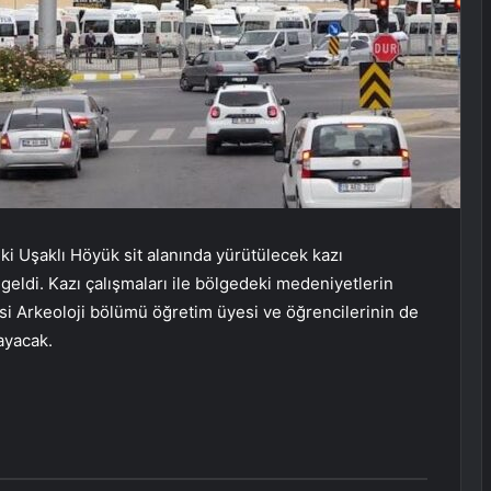
ki Uşaklı Höyük sit alanında yürütülecek kazı
geldi. Kazı çalışmaları ile bölgedeki meden
iyetlerin
si Arkeoloji bölümü öğretim üyesi v
e öğrencilerinin de
ayacak.