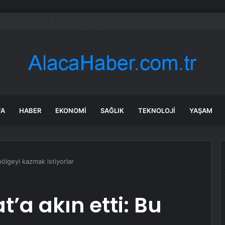
e Uyuşturucu Operasyonu: 1.7 Milyon Hap Ele Geçirildi
FA
HABER
EKONOMI
SAĞLIK
TEKNOLOJI
YAŞAM
 bölgeyi kazmak istiyorlar
t’a akın etti: Bu