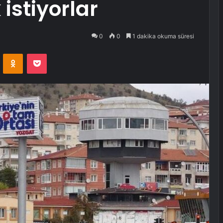
istiyorlar
0
0
1 dakika okuma süresi
VKontakte
Odnoklassniki
Pocket