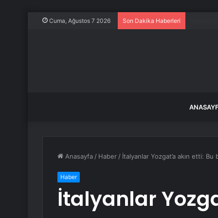
Kocaeli’d
Cuma, Ağustos 7 2026
Son Dakika Haberleri
ANASAY
Anasayfa
/
Haber
/
İtalyanlar Yozgat’a akın etti: Bu
Haber
İtalyanlar Yozga