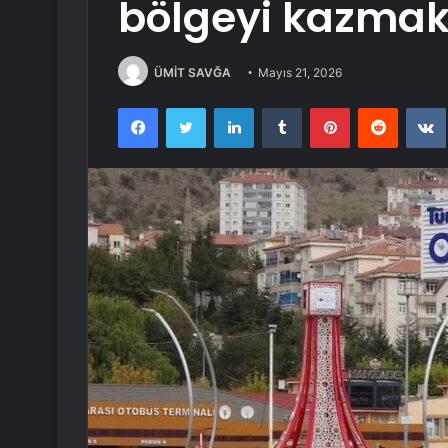
bölgeyi kazmak 
ÜMİT SAVĞA
Mayıs 21, 2026
Facebook
Twitter
LinkedIn
Tumblr
Pinterest
Reddit