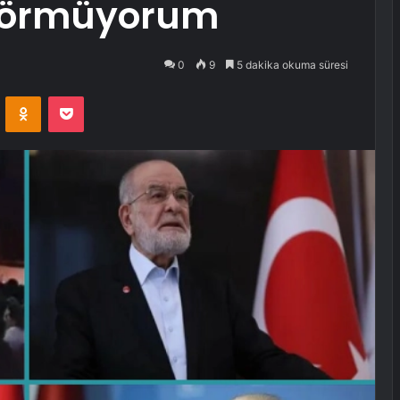
 görmüyorum
0
9
5 dakika okuma süresi
VKontakte
Odnoklassniki
Pocket