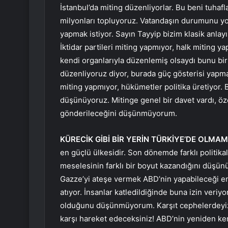
İstanbul’da miting düzenliyorlar. Bu beni tuhafl
milyonları topluyoruz. Vatandaşın durumunu yor
yapmak istiyor. Sayın Tayyip bizim klasik anlayı
İktidar partileri miting yapmıyor, halk miting y
kendi organlarıyla düzenlemiş olsaydı bunu bir 
düzenliyoruz diyor, burada güç gösterisi yap
miting yapmıyor, hükümetler politika üretiyor
düşünüyoruz. Mitinge genel bir davet vardı, öze
gönderileceğini düşünmüyorum.
KÜRECİK GİBİ BİR YERİN TÜRKİYE’DE OLM
en güçlü ülkesidir. Son dönemde farklı politikal
meselesinin farklı bir boyut kazandığını düşünü
Gazze’yi ateşe vermek ABD’nin yapabileceği e
atıyor. İnsanlar katledildiğinde buna izin veri
olduğunu düşünmüyorum. Karşıt cephelerdeyiz.
karşı hareket edeceksiniz! ABD’nin yeniden ken