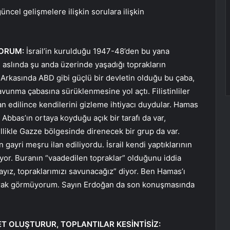
ncel gelişmelere ilişkin sorulara ilişkin
ORUM:
İsrail’in kurulduğu 1947-48’den bu yana
 aslında şu anda üzerinde yaşadığı toprakların
 Arkasında ABD gibi güçlü bir devletin olduğu bu çaba,
avunma çabasına sürüklenmesine yol açtı. Filistinliler
lan edilince kendilerini gizleme ihtiyacı duydular. Hamas
Abbas’ın ortaya koyduğu açık bir tarafı da var,
ellikle Gazze bölgesinde direnecek bir grup da var.
gayri meşru ilan ediliyordu. İsrail kendi yaptıklarının
or. Buranın “vaadedilen topraklar” olduğunu iddia
dayız, topraklarımızı savunacağız” diyor. Ben Hamas’ı
arak görmüyorum. Sayın Erdoğan da son konuşmasında
T OLUŞTURUR, TOPLANTILAR KESİNTİSİZ: