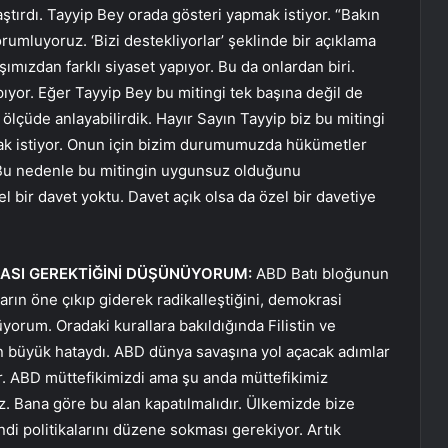
aştırdı. Tayyip Bey orada gösteri yapmak istiyor. “Bakın
umluyoruz. ‘Bizi destekliyorlar’ şeklinde bir açıklama
şımızdan farklı siyaset yapıyor. Bu da onlardan biri.
apıyor. Eğer Tayyip Bey bu mitingi tek başına değil de
ölçüde anlayabilirdik. Hayır Sayın Tayyip biz bu mitingi
mak istiyor. Onun için bizim durumumuzda hükümetler
. Bu nedenle bu mitingin uygunsuz olduğunu
l bir davet yoktu. Davet açık olsa da özel bir davetiye
AMASI GEREKTİĞİNİ DÜŞÜNÜYORUM:
ABD Batı bloğunun
arın öne çıkıp giderek radikalleştiğini, demokrasi
yorum. Oradaki kurallara bakıldığında Filistin ve
n büyük hataydı. ABD dünya savaşına yol açacak adımlar
yor. ABD müttefikimizdi ama şu anda müttefikimiz
 Bana göre bu alan kapatılmalıdır. Ülkemizde bize
di politikalarını düzene sokması gerekiyor. Artık