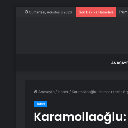
Trump
Cumartesi, Ağustos 8 2026
Son Dakika Haberleri
ANASAY
Anasayfa
/
Haber
/
Karamollaoğlu: Hamas’ı terör ö
Haber
Karamollaoğlu: