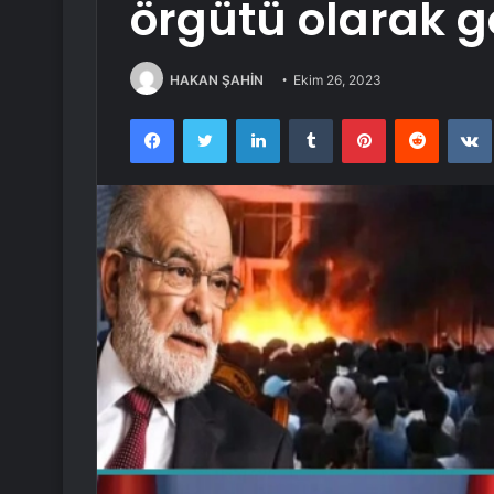
örgütü olarak
HAKAN ŞAHİN
Ekim 26, 2023
Facebook
Twitter
LinkedIn
Tumblr
Pinterest
Reddit