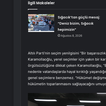
İlgili Makaleler
Sığacık’tan güçlü mesaj:
“Deniz bizim, Sığacık
hepimizin”
Ağustos 8, 2026
Altılı Parti’nin seçim yenilgisini “Bir başarısız
Karamollaoğlu, yerel seçimler için yakın bir ka
örgütsüzlüğüne dikkat çeken Karamollaoğlu, “B
nedenle vatandaşlarda hayal kırıklığı yaşandığ
genel seçimlere benzemez. “Hükümet değişmey
hükümetin toparlanmasını sağlayacağını umuy