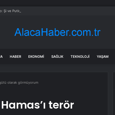
: Şi ve Putin İran’a silah satmayacaklarını söyledi
FA
HABER
EKONOMI
SAĞLIK
TEKNOLOJI
YAŞAM
rgütü olarak görmüyorum
 Hamas’ı terör