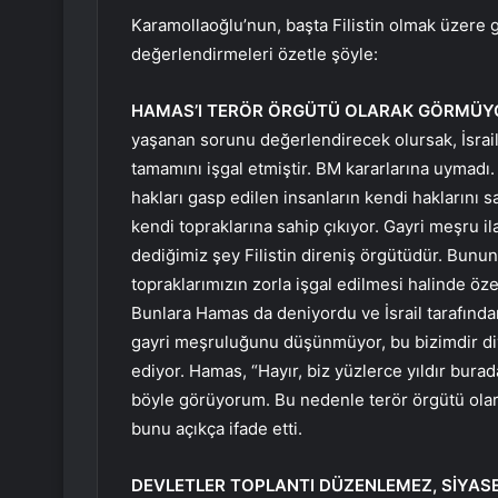
Karamollaoğlu’nun, başta Filistin olmak üzere gü
değerlendirmeleri özetle şöyle:
HAMAS’I TERÖR ÖRGÜTÜ OLARAK GÖRMÜY
yaşanan sorunu değerlendirecek olursak, İsrail
tamamını işgal etmiştir. BM kararlarına uymadı.
hakları gasp edilen insanların kendi haklarını s
kendi topraklarına sahip çıkıyor. Gayri meşru i
dediğimiz şey Filistin direniş örgütüdür. Bunun 
topraklarımızın zorla işgal edilmesi halinde öz
Bunlara Hamas da deniyordu ve İsrail tarafından 
gayri meşruluğunu düşünmüyor, bu bizimdir diy
ediyor. Hamas, “Hayır, biz yüzlerce yıldır bura
böyle görüyorum. Bu nedenle terör örgütü ol
bunu açıkça ifade etti.
DEVLETLER TOPLANTI DÜZENLEMEZ, SİYASE