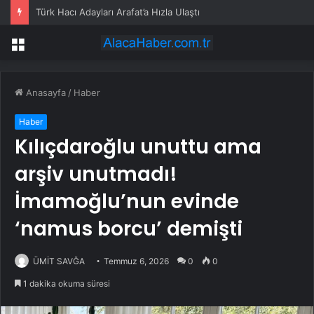
Türk Hacı Adayları Arafat’a Hızla Ulaştı
Menü
Anasayfa
/
Haber
Haber
Kılıçdaroğlu unuttu ama
arşiv unutmadı!
İmamoğlu’nun evinde
‘namus borcu’ demişti
ÜMİT SAVĞA
Temmuz 6, 2026
0
0
1 dakika okuma süresi