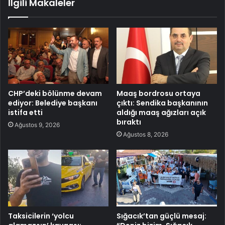
İlgili Makaleler
CHP’deki bölünme devam
Maaş bordrosu ortaya
ediyor: Belediye başkanı
çıktı: Sendika başkanının
istifa etti
aldığı maaş ağızları açık
bıraktı
Ağustos 9, 2026
Ağustos 8, 2026
Taksicilerin ‘yolcu
Sığacık’tan güçlü mesaj: