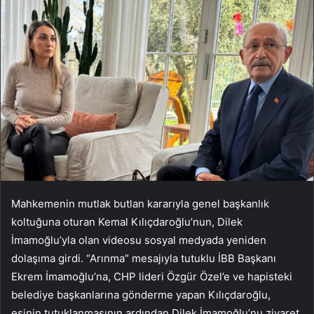
Mahkemenin mutlak butlan kararıyla genel başkanlık
koltuğuna oturan Kemal Kılıçdaroğlu’nun, Dilek
İmamoğlu’yla olan videosu sosyal medyada yeniden
dolaşıma girdi. “Arınma” mesajıyla tutuklu İBB Başkanı
Ekrem İmamoğlu’na, CHP lideri Özgür Özel’e ve hapisteki
belediye başkanlarına gönderme yapan Kılıçdaroğlu,
eşinin tutuklanmasının ardından Dilek İmamoğlu’nu ziyaret