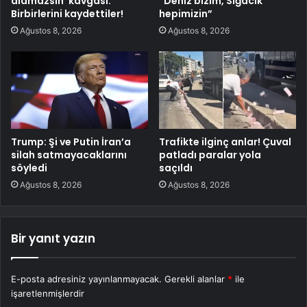
alamazsın’ kavgası:
“Deniz bizim, Sığacık
Birbirlerini kaydettiler!
hepimizin”
Ağustos 8, 2026
Ağustos 8, 2026
Trump: Şi ve Putin İran’a
Trafikte ilginç anlar! Çuval
silah satmayacaklarını
patladı paralar yola
söyledi
saçıldı
Ağustos 8, 2026
Ağustos 8, 2026
Bir yanıt yazın
E-posta adresiniz yayınlanmayacak.
Gerekli alanlar
*
ile
işaretlenmişlerdir