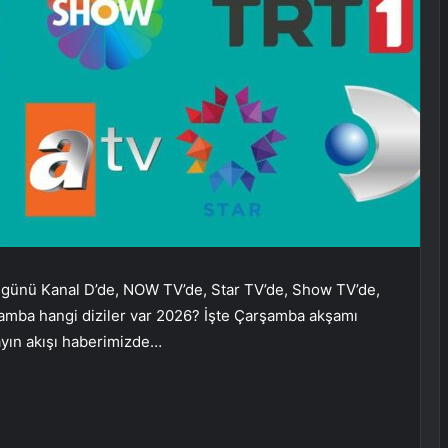
 günü Kanal D’de, NOW TV’de, Star TV’de, Show TV’de,
rşamba hangi diziler var 2026? İşte Çarşamba akşamı
ayın akışı haberimizde…