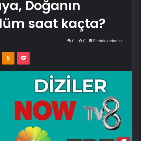
üya, Doğanın
lüm saat kaçta?
0
0
Bir dakikadan az
VKontakte
Odnoklassniki
Pocket