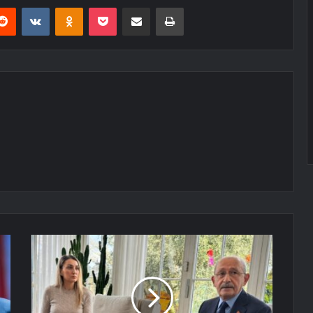
erest
Reddit
VKontakte
Odnoklassniki
Pocket
E-Posta ile paylaş
Yazdır