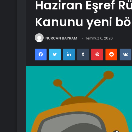
Haziran Eşref R
Kanunu yeni bö
NURCAN BAYRAM
Temmuz 6, 2026
Facebook
Twitter
LinkedIn
Tumblr
Pinterest
Reddit