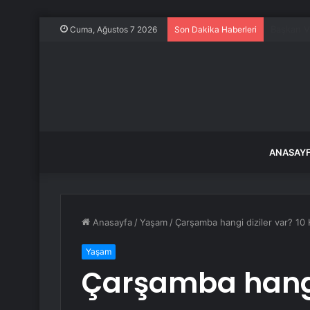
Kocaeli’d
Cuma, Ağustos 7 2026
Son Dakika Haberleri
ANASAY
Anasayfa
/
Yaşam
/
Çarşamba hangi diziler var? 10
Yaşam
Çarşamba hangi 