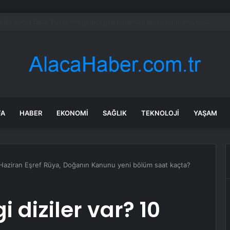
e Uyuşturucu Operasyonu: 1.7 Milyon Hap Ele Geçirildi
FA
HABER
EKONOMI
SAĞLIK
TEKNOLOJI
YAŞAM
 Haziran Eşref Rüya, Doğanın Kanunu yeni bölüm saat kaçta?
diziler var? 10