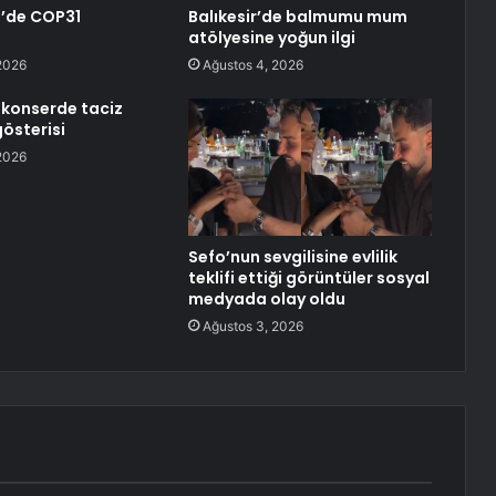
l’de COP31
Balıkesir’de balmumu mum
atölyesine yoğun ilgi
2026
Ağustos 4, 2026
 konserde taciz
gösterisi
2026
Sefo’nun sevgilisine evlilik
teklifi ettiği görüntüler sosyal
medyada olay oldu
Ağustos 3, 2026