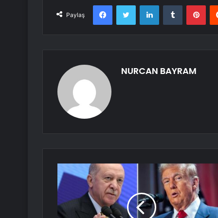
Facebook
Twitter
LinkedIn
Tumblr
Pint
Paylaş
NURCAN BAYRAM