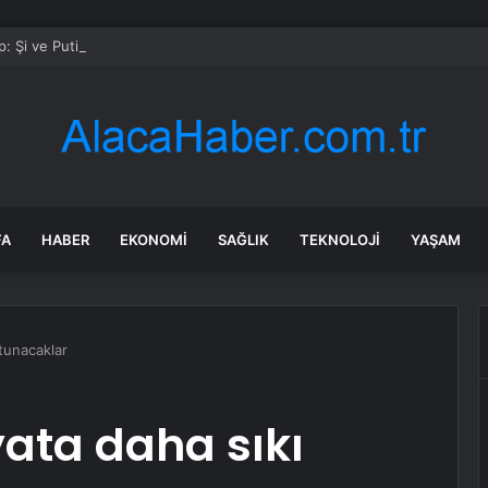
: Şi ve Putin İran’a silah satmayacaklarını söyledi
FA
HABER
EKONOMI
SAĞLIK
TEKNOLOJI
YAŞAM
utunacaklar
yata daha sıkı