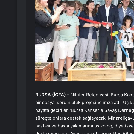
BURSA (İGFA) –
Nilüfer Belediyesi, Bursa Ka
bir sosyal sorumluluk projesine imza attı. Üç k
hayata geçirilen ‘Bursa Kanserle Savaş Derneği 
süreçte onlara destek sağlayacak. Minareliçav
hastası ve hasta yakınlarına psikolog, diyetisye
destek verecek. Aynı zamanda gerçekleştirilecek