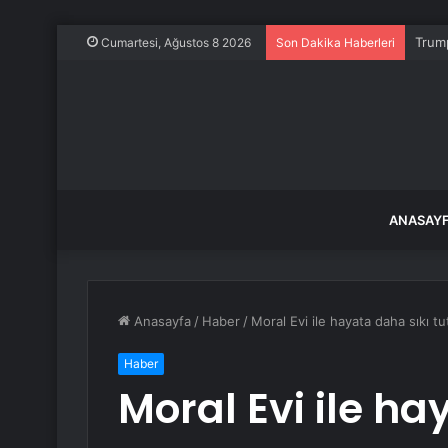
Trump
Cumartesi, Ağustos 8 2026
Son Dakika Haberleri
ANASAY
Anasayfa
/
Haber
/
Moral Evi ile hayata daha sıkı t
Haber
Moral Evi ile ha