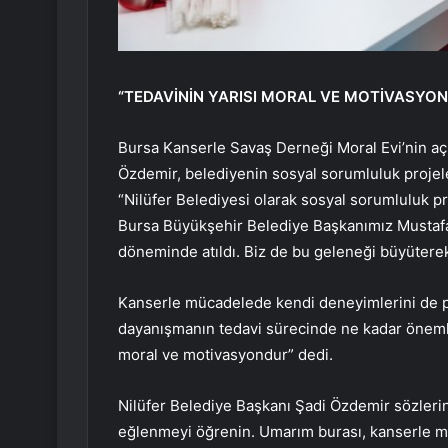
“TEDAVİNİN YARISI MORAL VE MOTİVASYO
Bursa Kanserle Savaş Derneği Moral Evi’nin aç
Özdemir, belediyenin sosyal sorumluluk projele
“Nilüfer Belediyesi olarak sosyal sorumluluk pr
Bursa Büyükşehir Belediye Başkanımız Mustafa 
döneminde atıldı. Biz de bu geleneği büyütere
Kanserle mücadelede kendi deneyimlerini de p
dayanışmanın tedavi sürecinde ne kadar önemli 
moral ve motivasyondur” dedi.
Nilüfer Belediye Başkanı Şadi Özdemir sözlerin
eğlenmeyi öğrenin. Umarım burası, kanserle mü