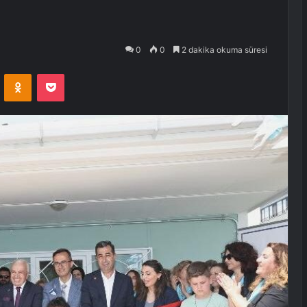
0
0
2 dakika okuma süresi
VKontakte
Odnoklassniki
Pocket