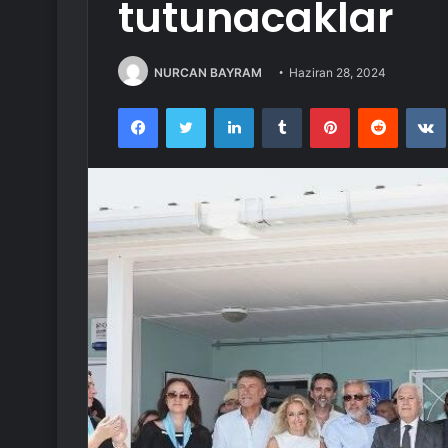
tutunacaklar
NURCAN BAYRAM
Haziran 28, 2024
Facebook
Twitter
LinkedIn
Tumblr
Pinterest
Reddit