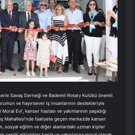
nserle Savaş Derneği ve Bademli Rotary Kulübü önemli
urumun ve hayırsever iş insanlarının destekleriyle
Moral Evi’, kanser hastası ve yakınlarının yaşadığı
uş Mahallesi’nde faaliyete geçen merkezde kanser
n, sosyal eğitim ve diğer alanlardaki uzman kişiler
 çeşitli etkinlikler hasta ve yakınlarına moral olacak.